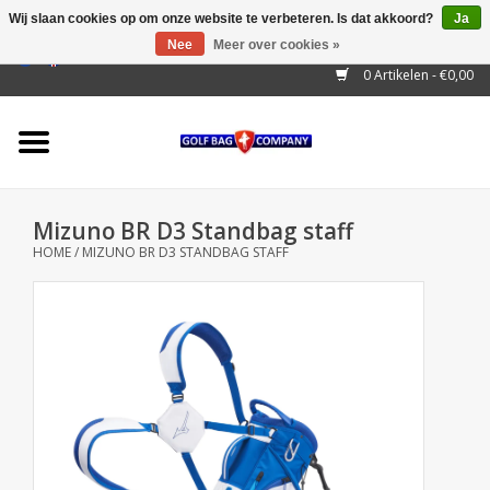
Wij slaan cookies op om onze website te verbeteren. Is dat akkoord?
Ja
Nee
Meer over cookies »
EUR
/
GBP
/
USD
/
AUD
/
CAD
/
CNY
/
BRL
/
RUB
0 Artikelen - €0,00
Home
Outlet!
Cart Bags
Mizuno BR D3 Standbag staff
Stand Bags
HOME
/
MIZUNO BR D3 STANDBAG STAFF
Staff Bags
Trolleys
Golf gadgets
Waterproof