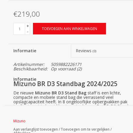
€219,00
+
TOEVOEGEN AAN WINKELWAGEN
-
Informatie
Reviews
(0)
Artikelnummer:
5059882226171
Beschikbaarheid:
Op voorraad
(2)
Informatie
Mizuno BR D3 Standbag 2024/2025
De nieuwe
Mizuno BR D3 Stand Bag
staff is een lichte,
compacte en mobiele stand bag die verrassend veel
opslagcapaciteit heeft. In 8 ongelooflijke opbergvakken pak
je alles in wat je bereid bent om te dragen. De BR-D3 Stand
Bag heeft een geïsoleerde koelvak voor je sportdrank en
een nieuwe metalen klipclip voor accessoires. De tas is
verdeeld in 4 vakken die je stokken volledig in de lengte
Mizuno
scheiden.
Aan verlanglijst toevoegen
/
Toevoegen om te vergelijken
/
De BRD3 is multifunctioneel, zowel in de winter als in de