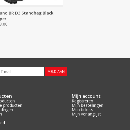
uno BR D3 Standbag Black
per
9,00
MELD AAN
ucten
Mijn account
roducten
Registreren
e producten
Mijn bestellingen
edingen
Mijn tickets
n
Mijn verlanglijst
eed