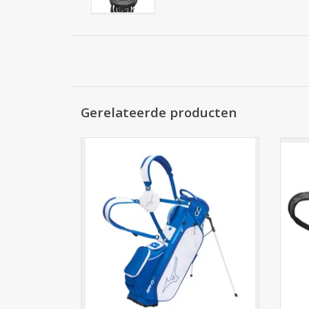
Gerelateerde producten
De nieuwe Mizuno BR D3 Stand Bag staff
De n
is een lichte, compacte en mobiele stand
is e
bag die verrassend veel opslagcapaciteit
bag d
heeft. In 8 ongelooflijke opbergvakken
hee
pak je alles in wat je bereid bent om te
pak 
dragen. De BR-D3 Stand Bag heeft een
dra
geïsoleerde koelv
TOEVOEGEN AAN WINKELWAGEN