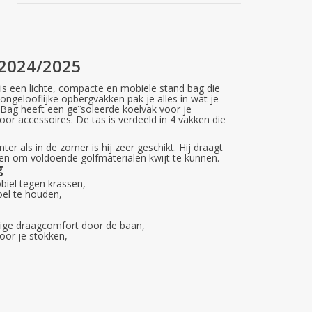
 2024/2025
 is een lichte, compacte en mobiele stand bag die
 ongelooflijke opbergvakken pak je alles in wat je
Bag heeft een geïsoleerde koelvak voor je
oor accessoires. De tas is verdeeld in 4 vakken die
er als in de zomer is hij zeer geschikt. Hij draagt
kken om voldoende golfmaterialen kwijt te kunnen.
g
iel tegen krassen,
oel te houden,
ige draagcomfort door de baan,
oor je stokken,