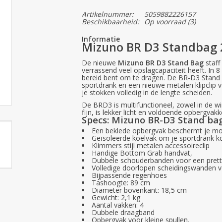
Artikelnummer:
5059882226157
Beschikbaarheid:
Op voorraad
(3)
Informatie
Mizuno BR D3 Standbag
De nieuwe
Mizuno BR D3 Stand Bag
staff
verrassend veel opslagcapaciteit heeft. In 8
bereid bent om te dragen. De BR-D3 Stand 
sportdrank en een nieuwe metalen klipclip v
je stokken volledig in de lengte scheiden.
De BRD3 is multifunctioneel, zowel in de wint
fijn, is lekker licht en voldoende opbergva
Specs: Mizuno BR-D3 Stand ba
Een beklede opbergvak beschermt je mob
Geïsoleerde koelvak om je sportdrank k
Klimmers stijl metalen accessoireclip
Handige Bottom Grab handvat,
Dubbele schouderbanden voor een prett
Volledige doorlopen scheidingswanden v
Bijpassende regenhoes
Tashoogte: 89 cm
Diameter bovenkant: 18,5 cm
Gewicht: 2,1 kg
Aantal vakken: 4
Dubbele draagband
Opbergvak voor kleine spullen.