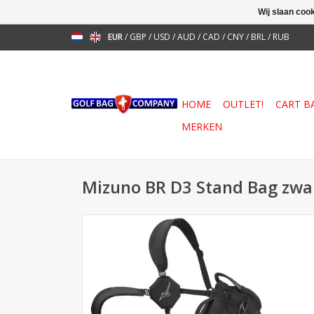
Wij slaan coo
EUR
/
GBP
/
USD
/
AUD
/
CAD
/
CNY
/
BRL
/
RUB
HOME
OUTLET!
CART B
MERKEN
Mizuno BR D3 Stand Bag zwa