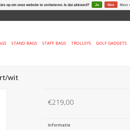
kies op om onze website te verbeteren. Is dat akkoord?
Ja
Nee
Meer 
AGS
STAND BAGS
STAFF BAGS
TROLLEYS
GOLF GADGETS
rt/wit
€219,00
Informatie