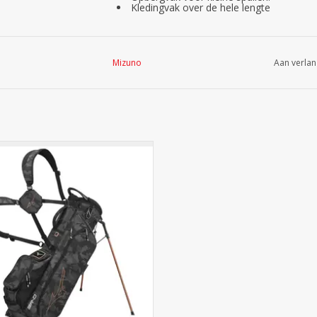
Kledingvak over de hele lengte
Mizuno
Aan verlan
ieuwe Mizuno BR D3 Stand Bag staff
en lichte, compacte en mobiele stand
ie verrassend veel opslagcapaciteit
ft. In 8 ongelooflijke opbergvakken
je alles in wat je bereid bent om te
gen. De BR-D3 Stand Bag heeft een
geïsoleerde koelv
TOEVOEGEN AAN WINKELWAGEN