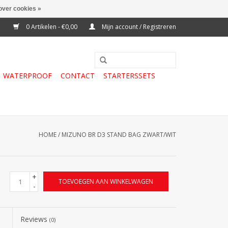
over cookies »
0 Artikelen - €0,00
Mijn account / Registreren
WATERPROOF
CONTACT
STARTERSSETS
HOME
/
MIZUNO BR D3 STAND BAG ZWART/WIT
+
TOEVOEGEN AAN WINKELWAGEN
-
Reviews
(0)