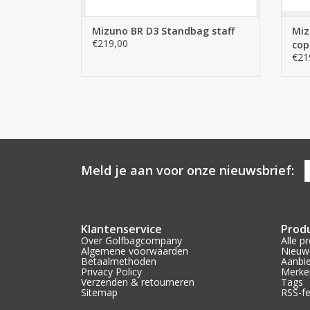
Mizuno BR D3 Standbag staff
Miz
€219,00
cop
€21
Meld je aan voor onze nieuwsbrief:
Klantenservice
Prod
Over Golfbagcompany
Alle p
Algemene voorwaarden
Nieuw
Betaalmethoden
Aanbi
Privacy Policy
Merke
Verzenden & retourneren
Tags
Sitemap
RSS-f