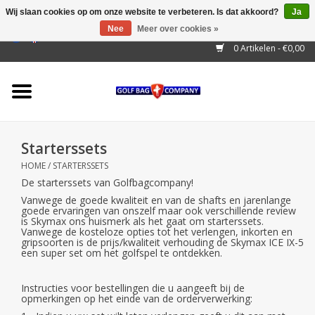
Wij slaan cookies op om onze website te verbeteren. Is dat akkoord?
Ja
Nee
Meer over cookies »
EUR
/
GBP
/
USD
/
AUD
/
CAD
/
CNY
/
BRL
/
RUB
0 Artikelen - €0,00
Home
Outlet!
Cart Bags
Starterssets
Stand Bags
HOME
/
STARTERSSETS
De starterssets van Golfbagcompany!
Staff Bags
Vanwege de goede kwaliteit en van de shafts en jarenlange
goede ervaringen van onszelf maar ook verschillende review
is Skymax ons huismerk als het gaat om starterssets.
Trolleys
Vanwege de kosteloze opties tot het verlengen, inkorten en
gripsoorten is de prijs/kwaliteit verhouding de Skymax ICE IX-5
een super set om het golfspel te ontdekken.
Golf gadgets
Instructies voor bestellingen die u aangeeft bij de
Waterproof
opmerkingen op het einde van de orderverwerking: