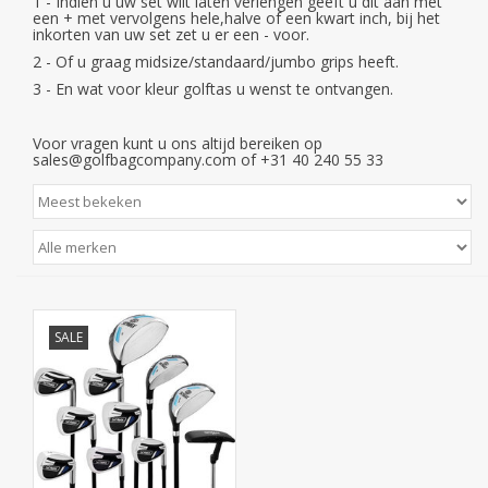
1 - Indien u uw set wilt laten verlengen geeft u dit aan met
Contact
een + met vervolgens hele,halve of een kwart inch, bij het
inkorten van uw set zet u er een - voor.
2 - Of u graag midsize/standaard/jumbo grips heeft.
Starterssets
3 - En wat voor kleur golftas u wenst te ontvangen.
Merken
Voor vragen kunt u ons altijd bereiken op
sales@golfbagcompany.com
of +31 40 240 55 33
SALE