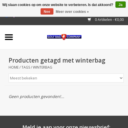
Wij slaan cookies op om onze website te verbeteren. Is dat akkoord?
Ja
Nee
Meer over cookies »
EUR
/
GBP
/
USD
/
AUD
/
CAD
/
CNY
/
BRL
/
RUB
0 Artikelen - €0,00
Home
Outlet!
Cart Bags
Producten getagd met winterbag
Stand Bags
HOME
/
TAGS
/
WINTERBAG
Staff Bags
Trolleys
Geen producten gevonden!...
Golf gadgets
Waterproof
Meld je aan voor onze nieuwsbrief: