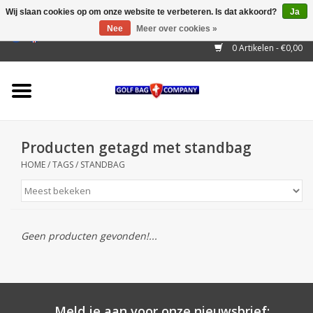
Wij slaan cookies op om onze website te verbeteren. Is dat akkoord?
Ja
Nee
Meer over cookies »
EUR
/
GBP
/
USD
/
AUD
/
CAD
/
CNY
/
BRL
/
RUB
0 Artikelen - €0,00
Home
Outlet!
Cart Bags
Producten getagd met standbag
Stand Bags
HOME
/
TAGS
/
STANDBAG
Staff Bags
Trolleys
Geen producten gevonden!...
Golf gadgets
Waterproof
Meld je aan voor onze nieuwsbrief: