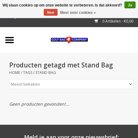
Wij slaan cookies op om onze website te verbeteren. Is dat akkoord?
Ja
Nee
Meer over cookies »
EUR
/
GBP
/
USD
/
AUD
/
CAD
/
CNY
/
BRL
/
RUB
0 Artikelen - €0,00
Home
Outlet!
Cart Bags
Producten getagd met Stand Bag
Stand Bags
HOME
/
TAGS
/
STAND BAG
Staff Bags
Trolleys
Geen producten gevonden!...
Golf gadgets
Waterproof
Meld je aan voor onze nieuwsbrief: