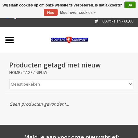
Wij slaan cookies op om onze website te verbeteren. Is dat akkoord?
Ja
Nee
Meer over cookies »
EUR
/
GBP
/
USD
/
AUD
/
CAD
/
CNY
/
BRL
/
RUB
0 Artikelen - €0,00
Home
Outlet!
Cart Bags
Producten getagd met nieuw
Stand Bags
HOME
/
TAGS
/
NIEUW
Staff Bags
Trolleys
Geen producten gevonden!...
Golf gadgets
Waterproof
Meld je aan voor onze nieuwsbrief: