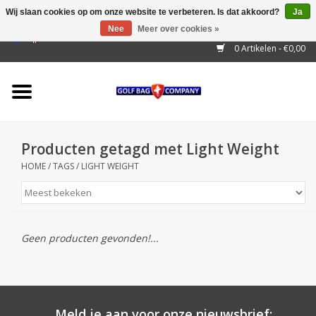
Wij slaan cookies op om onze website te verbeteren. Is dat akkoord?
Ja
Nee
Meer over cookies »
EUR
/
GBP
/
USD
/
AUD
/
CAD
/
CNY
/
BRL
/
RUB
0 Artikelen - €0,00
Home
Outlet!
Cart Bags
Producten getagd met Light Weight
Stand Bags
HOME
/
TAGS
/
LIGHT WEIGHT
Staff Bags
Trolleys
Geen producten gevonden!...
Golf gadgets
Waterproof
Meld je aan voor onze nieuwsbrief: