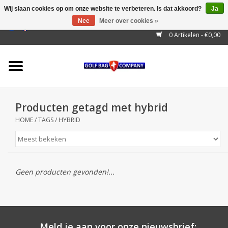
Wij slaan cookies op om onze website te verbeteren. Is dat akkoord?
Ja
Nee
Meer over cookies »
EUR
/
GBP
/
USD
/
AUD
/
CAD
/
CNY
/
BRL
/
RUB
0 Artikelen - €0,00
Home
Outlet!
Cart Bags
Producten getagd met hybrid
Stand Bags
HOME
/
TAGS
/
HYBRID
Staff Bags
Trolleys
Geen producten gevonden!...
Golf gadgets
Waterproof
Meld je aan voor onze nieuwsbrief: