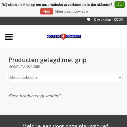
Wij slaan cookies op om onze website te verbeteren. Is dat akkoord?
Ja
Nee
Meer over cookies »
EUR
/
GBP
/
USD
/
AUD
/
CAD
/
CNY
/
BRL
/
RUB
0 Artikelen - €0,00
Home
Outlet!
Cart Bags
Producten getagd met grip
Stand Bags
HOME
/
TAGS
/
GRIP
Staff Bags
Trolleys
Geen producten gevonden!...
Golf gadgets
Waterproof
Meld je aan voor onze nieuwsbrief: