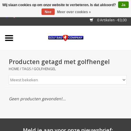
Wij slaan cookies op om onze website te verbeteren. Is dat akkoord?
Ja
Nee
Meer over cookies »
EUR
/
GBP
/
USD
/
AUD
/
CAD
/
CNY
/
BRL
/
RUB
0 Artikelen - €0,00
Home
Outlet!
Cart Bags
Producten getagd met golfhengel
Stand Bags
HOME
/
TAGS
/
GOLFHENGEL
Staff Bags
Trolleys
Geen producten gevonden!...
Golf gadgets
Waterproof
Meld je aan voor onze nieuwsbrief: