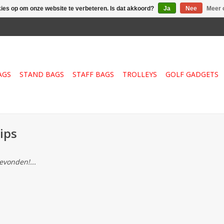
kies op om onze website te verbeteren. Is dat akkoord?
Ja
Nee
Meer 
AGS
STAND BAGS
STAFF BAGS
TROLLEYS
GOLF GADGETS
ips
vonden!...