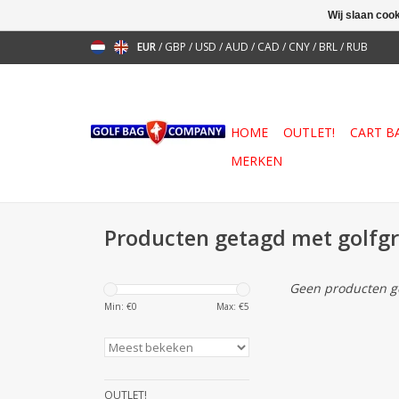
Wij slaan coo
EUR
/
GBP
/
USD
/
AUD
/
CAD
/
CNY
/
BRL
/
RUB
HOME
OUTLET!
CART B
MERKEN
Producten getagd met golfgr
Geen producten ge
Min: €
0
Max: €
5
OUTLET!