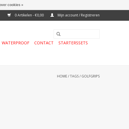
over cookies »
0 Artikelen - €0,00
Mijn account / Registreren
WATERPROOF
CONTACT
STARTERSSETS
HOME
/
TAGS
/
GOLFGRIPS