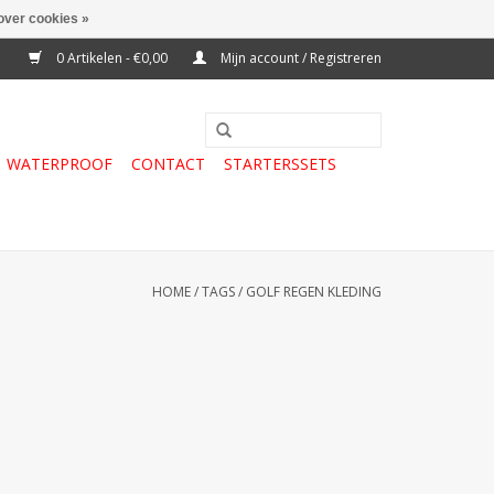
over cookies »
0 Artikelen - €0,00
Mijn account / Registreren
WATERPROOF
CONTACT
STARTERSSETS
HOME
/
TAGS
/
GOLF REGEN KLEDING