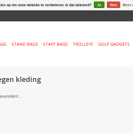
kies op om onze website te verbeteren. Is dat akkoord?
Ja
Nee
Meer 
AGS
STAND BAGS
STAFF BAGS
TROLLEYS
GOLF GADGETS
egen kleding
vonden!...