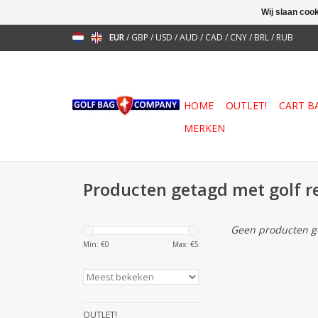
Wij slaan coo
EUR
/
GBP
/
USD
/
AUD
/
CAD
/
CNY
/
BRL
/
RUB
HOME
OUTLET!
CART B
MERKEN
Producten getagd met golf r
Geen producten ge
Min: €
0
Max: €
5
OUTLET!