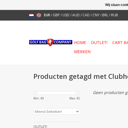
Wij slaan coo
EUR
/
GBP
/
USD
/
AUD
/
CAD
/
CNY
/
BRL
/
RUB
HOME
OUTLET!
CART B
MERKEN
Producten getagd met Club
Geen producten ge
Min: €
0
Max: €
5
OUTLET!