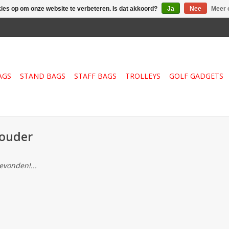
kies op om onze website te verbeteren. Is dat akkoord?
Ja
Nee
Meer 
AGS
STAND BAGS
STAFF BAGS
TROLLEYS
GOLF GADGETS
houder
vonden!...