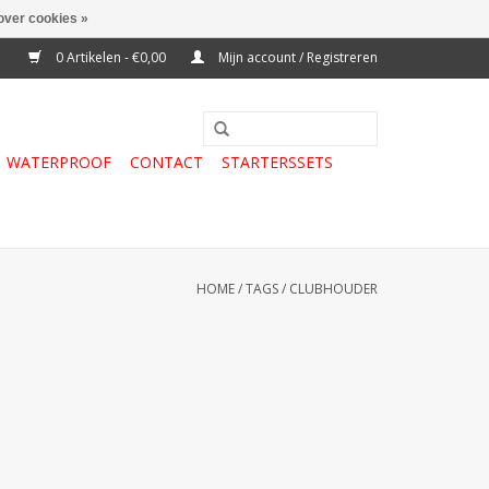
over cookies »
0 Artikelen - €0,00
Mijn account / Registreren
WATERPROOF
CONTACT
STARTERSSETS
HOME
/
TAGS
/
CLUBHOUDER