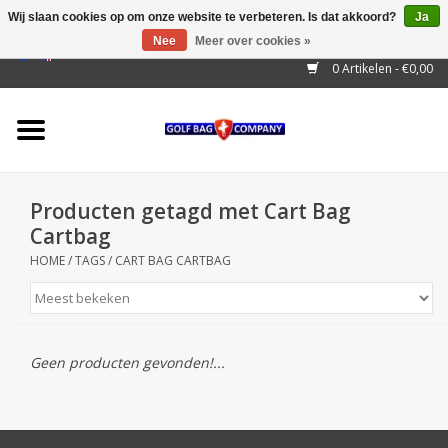
Wij slaan cookies op om onze website te verbeteren. Is dat akkoord?
Ja
Nee
Meer over cookies »
EUR
/
GBP
/
USD
/
AUD
/
CAD
/
CNY
/
BRL
/
RUB
0 Artikelen - €0,00
Home
Outlet!
Cart Bags
Producten getagd met Cart Bag
Stand Bags
Cartbag
HOME
/
TAGS
/
CART BAG CARTBAG
Staff Bags
Trolleys
Geen producten gevonden!...
Golf gadgets
Waterproof