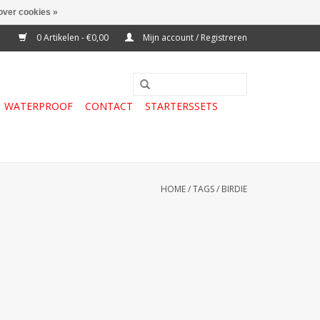
over cookies »
0 Artikelen - €0,00
Mijn account / Registreren
WATERPROOF
CONTACT
STARTERSSETS
HOME
/
TAGS
/
BIRDIE