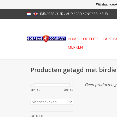
Wij slaan coo
EUR
/
GBP
/
USD
/
AUD
/
CAD
/
CNY
/
BRL
/
RUB
HOME
OUTLET!
CART B
MERKEN
Producten getagd met birdie
Geen producten ge
Min: €
0
Max: €
5
OUTLET!