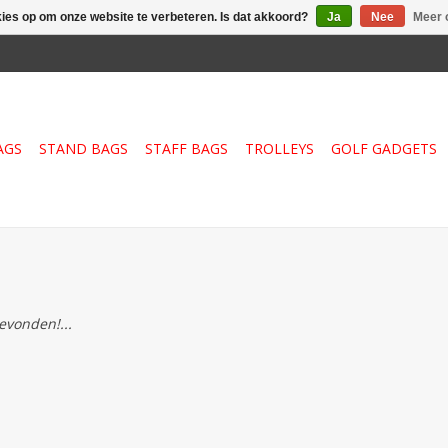
kies op om onze website te verbeteren. Is dat akkoord?
Ja
Nee
Meer 
AGS
STAND BAGS
STAFF BAGS
TROLLEYS
GOLF GADGETS
vonden!...