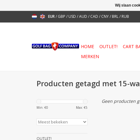
Wij slaan coo
EUR
/
GBP
/
USD
/
AUD
/
CAD
/
CNY
/
BRL
/
RUB
HOME
OUTLET!
CART B
MERKEN
Producten getagd met 15-wa
Geen producten ge
Min: €
0
Max: €
5
OUTLET!