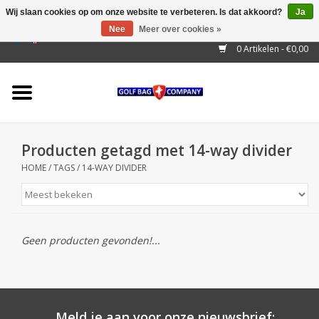
Wij slaan cookies op om onze website te verbeteren. Is dat akkoord?
Ja
Nee
Meer over cookies »
EUR
/
GBP
/
USD
/
AUD
/
CAD
/
CNY
/
BRL
/
RUB
0 Artikelen - €0,00
Home
Outlet!
Cart Bags
Producten getagd met 14-way divider
Stand Bags
HOME
/
TAGS
/
14-WAY DIVIDER
Staff Bags
Trolleys
Geen producten gevonden!...
Golf gadgets
Waterproof
Meld je aan voor onze nieuwsbrief: