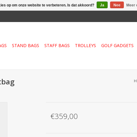
kies op om onze website te verbeteren. Is dat akkoord?
Ja
Nee
Meer 
AGS
STAND BAGS
STAFF BAGS
TROLLEYS
GOLF GADGETS
tbag
H
€359,00