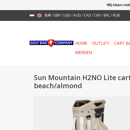
Wij slaan coo
EUR
/
GBP
/
USD
/
AUD
/
CAD
/
CNY
/
BRL
/
RUB
HOME
OUTLET!
CART B
MERKEN
Sun Mountain H2NO Lite car
beach/almond