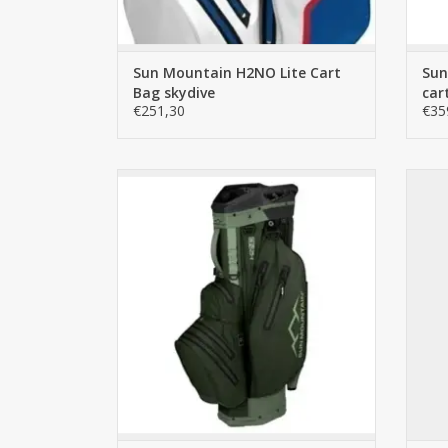
Sun Mountain H2NO Lite Cart
Sun
Bag skydive
car
€251,30
€35
De Sun Mountain H2NO Lite Cart Bag
De
model 2021 borduurt voort op alle
mo
successen van voorgaande modellen en
succ
helpt u om uw spullen droog en
georganiseerd te houden. Deze golftas
geo
van Sun Mountain is een sportieve tas met
van S
een 10 inch top en 14 individuele club
een
TOEVOEGEN AAN WINKELWAGEN