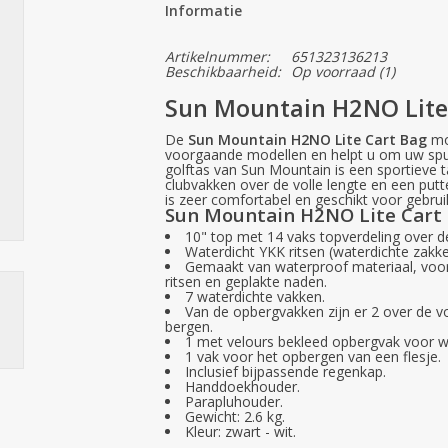
Informatie
Artikelnummer:
651323136213
Beschikbaarheid:
Op voorraad
(1)
Sun Mountain H2NO Lite
De
Sun Mountain H2NO Lite Cart Bag
mod
voorgaande modellen en helpt u om uw spu
golftas van Sun Mountain is een sportieve t
clubvakken over de volle lengte en een put
is zeer comfortabel en geschikt voor gebrui
Sun Mountain H2NO Lite Cart
10" top met 14 vaks topverdeling over de
Waterdicht YKK ritsen (waterdichte zakke
Gemaakt van waterproof materiaal, voor
ritsen en geplakte naden.
7 waterdichte vakken.
Van de opbergvakken zijn er 2 over de vo
bergen.
1 met velours bekleed opbergvak voor wa
1 vak voor het opbergen van een flesje.
Inclusief bijpassende regenkap.
Handdoekhouder.
Parapluhouder.
Gewicht: 2.6 kg.
Kleur: zwart - wit.