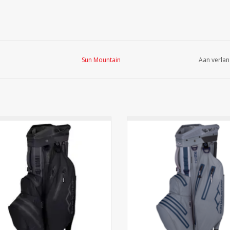
Sun Mountain
Aan verlan
 Sun Mountain H2NO Lite Cart Bag
De Sun Mountain H2NO Lite Ca
del 2021 borduurt voort op alle
model 2021 borduurt voort op
essen van voorgaande modellen en
successen van voorgaande mode
helpt u om uw spullen droog en
helpt u om uw spullen droog
rganiseerd te houden. Deze golftas
georganiseerd te houden. Deze 
un Mountain is een sportieve tas met
van Sun Mountain is een sportiev
 10 inch top en 14 individuele club
een 10 inch top en 14 individue
TOEVOEGEN AAN WINKELWAGEN
TOEVOEGEN AAN WINKELWA