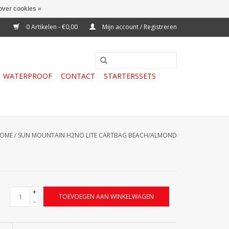
over cookies »
0 Artikelen - €0,00
Mijn account / Registreren
WATERPROOF
CONTACT
STARTERSSETS
OME
/
SUN MOUNTAIN H2NO LITE CARTBAG BEACH/ALMOND
+
TOEVOEGEN AAN WINKELWAGEN
-