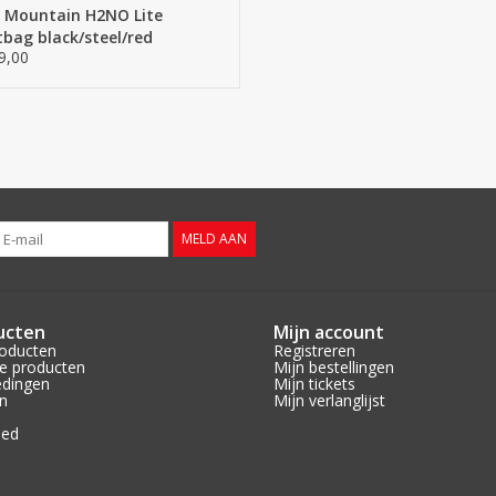
 Mountain H2NO Lite
tbag black/steel/red
9,00
MELD AAN
ucten
Mijn account
roducten
Registreren
e producten
Mijn bestellingen
edingen
Mijn tickets
n
Mijn verlanglijst
eed