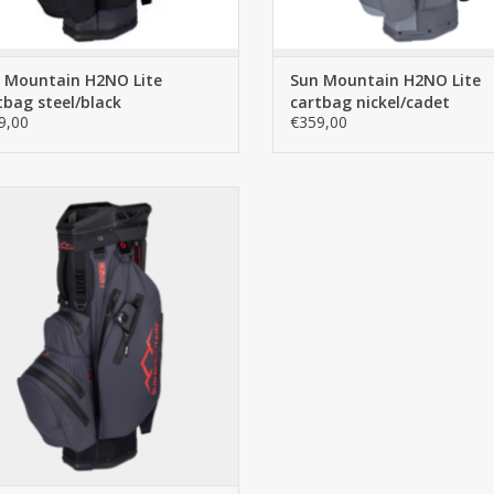
 Mountain H2NO Lite
Sun Mountain H2NO Lite
tbag steel/black
cartbag nickel/cadet
9,00
€359,00
 Sun Mountain H2NO Lite Cart Bag
del 2021 borduurt voort op alle
essen van voorgaande modellen en
helpt u om uw spullen droog en
rganiseerd te houden. Deze golftas
un Mountain is een sportieve tas met
 10 inch top en 14 individuele club
TOEVOEGEN AAN WINKELWAGEN