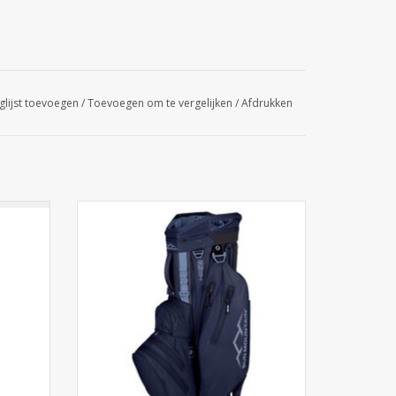
glijst toevoegen
/
Toevoegen om te vergelijken
/
Afdrukken
rt Bag
De Sun Mountain H2NO Lite Cart Bag
 alle
model 2021 borduurt voort op alle
llen en
successen van voorgaande modellen en
 en
helpt u om uw spullen droog en
golftas
georganiseerd te houden. Deze golftas
e tas met
van Sun Mountain is een sportieve tas met
le club
een 10 inch top en 14 individuele club
GEN
TOEVOEGEN AAN WINKELWAGEN