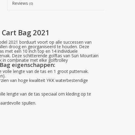
Reviews
(0)
 Cart Bag 2021
el 2021 borduurt voort op alle successen van
llen droog en georganiseerd te houden
. Deze
as met een 10 inch top en 14 individuele
tervak. Deze schitterende golftas van Sun Mountain
k in combinatie met elke golftrolley
 Bag eigenschappen
:
 volle lengte van de tas en 1 groot puttervak.
n).
zien van hoge kwaliteit YKK waterbestendige
lle lengte van de tas speciaal om kleding op te
ardevolle spullen.