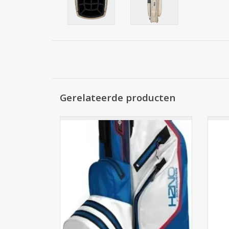
Gerelateerde producten
De Sun Mountain H2NO Lite Cart Bag
De
model 2021 borduurt voort op alle
mo
successen van voorgaande modellen en
succ
helpt u om uw spullen droog en
georganiseerd te houden. Deze golftas
geo
van Sun Mountain is een sportieve tas met
van S
een 10 inch top en 14 individuele club
een
TOEVOEGEN AAN WINKELWAGEN