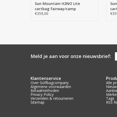
Sun Mountain H2NO Lite
Sun
cartbag fairway/camp
car
€359,00
€35
Meld je aan voor onze nieuwsbrief:
Klantenservice
Prod
Over Golfbagcompany
Alle p
Algemene voorwaarden
Nieuw
Betaalmethoden
Aanbi
Privacy Policy
Merke
Verzenden & retourneren
Tags
Sitemap
RSS-f