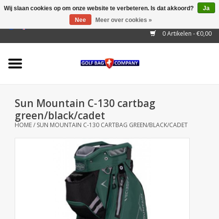
Wij slaan cookies op om onze website te verbeteren. Is dat akkoord?
Ja
Nee
Meer over cookies »
EUR
/
GBP
/
USD
/
AUD
/
CAD
/
CNY
/
BRL
/
RUB
0 Artikelen - €0,00
Home
Outlet!
Cart Bags
Sun Mountain C-130 cartbag
Stand Bags
green/black/cadet
HOME
/
SUN MOUNTAIN C-130 CARTBAG GREEN/BLACK/CADET
Staff Bags
Trolleys
Golf gadgets
Waterproof