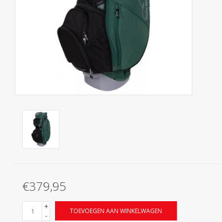
Contact
Starterssets
Merken
€379,95
+
TOEVOEGEN AAN WINKELWAGEN
-