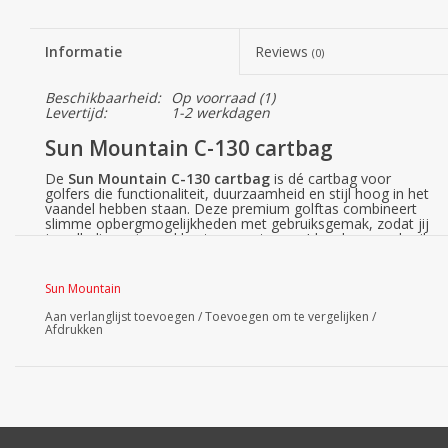
Informatie
Reviews
(0)
Beschikbaarheid:
Op voorraad
(1)
Levertijd:
1-2 werkdagen
Sun Mountain C-130 cartbag
De
Sun Mountain C-130 cartbag
is dé cartbag voor
golfers die functionaliteit, duurzaamheid en stijl hoog in het
vaandel hebben staan. Deze premium golftas combineert
slimme opbergmogelijkheden met gebruiksgemak, zodat jij
je volledig op je spel kunt concentreren. Ideaal voor gebruik
op een trolley, zonder dat je vakken of spullen moeilijk
bereikbaar zijn.
Slimme bevestiging met Smart Strap System
Sun Mountain
Dankzij dit systeem blijft de tas stevig op de trolley zitten
zonder dat vakken worden geblokkeerd.
Aan verlanglijst toevoegen
/
Toevoegen om te vergelijken
/
Individuele clubdividers
Afdrukken
Clubs blijven beschermd en georganiseerd met volledige
scheidingen over de hele lengte.
Riante opbergruimte
Met 13 vakken, waaronder:
Drie gevoerde vakken (waarvan één waterbestendig).
Twee grote kledingvakken.
Geventileerd koelvak voor drankjes.
Toegankelijk ontwerp