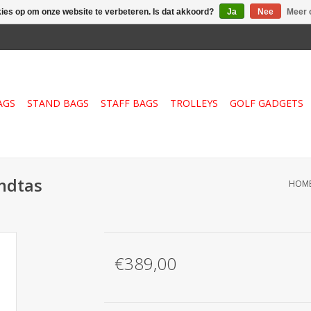
kies op om onze website te verbeteren. Is dat akkoord?
Ja
Nee
Meer 
AGS
STAND BAGS
STAFF BAGS
TROLLEYS
GOLF GADGETS
andtas
HOM
€389,00