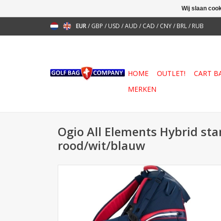
Wij slaan coo
EUR
/
GBP
/
USD
/
AUD
/
CAD
/
CNY
/
BRL
/
RUB
HOME
OUTLET!
CART B
MERKEN
Ogio All Elements Hybrid st
rood/wit/blauw