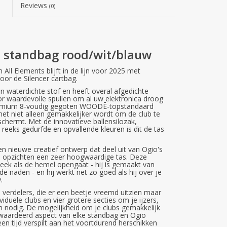
Reviews
(0)
d standbag rood/wit/blauw
All Elements blijft in de lijn voor 2025 met
oor de Silencer cartbag.
waterdichte stof en heeft overal afgedichte
 waardevolle spullen om al uw elektronica droog
remium 8-voudig gegoten WOODĒ-topstandaard
et niet alleen gemakkelijker wordt om de club te
chermt. Met de innovatieve ballensilozak,
reeks gedurfde en opvallende kleuren is dit de tas
n nieuwe creatief ontwerp dat deel uit van Ogio's
alle opzichten een zeer hoogwaardige tas. Deze
e steek als de hemel opengaat - hij is gemaakt van
e naden - en hij werkt net zo goed als hij over je
.
 verdelers, die er een beetje vreemd uitzien maar
iduele clubs en vier grotere secties om je ijzers,
ien nodig. De mogelijkheid om je clubs gemakkelijk
rgewaardeerd aspect van elke standbag en Ogio
een tijd verspilt aan het voortdurend herschikken