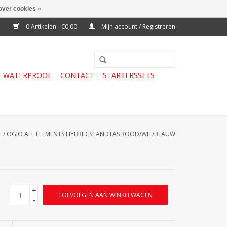
over cookies »
0 Artikelen - €0,00
Mijn account / Registreren
WATERPROOF
CONTACT
STARTERSSETS
E
/
OGIO ALL ELEMENTS HYBRID STANDTAS ROOD/WIT/BLAUW
+
TOEVOEGEN AAN WINKELWAGEN
-