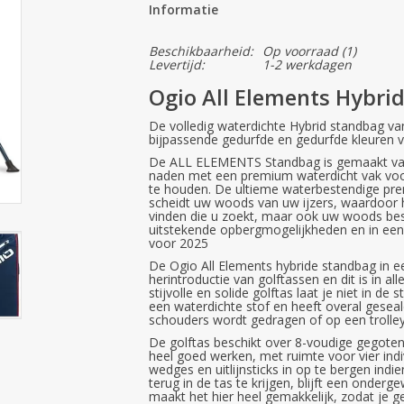
Informatie
Beschikbaarheid:
Op voorraad
(1)
Levertijd:
1-2 werkdagen
Ogio All Elements Hybri
De volledig waterdichte Hybrid standbag van 
bijpassende gedurfde en gedurfde kleuren v
De ALL ELEMENTS Standbag is gemaakt van 
naden met een premium waterdicht vak voor
te houden. De ultieme waterbestendige p
scheidt uw woods van uw ijzers, waardoor h
vinden die u zoekt, maar ook uw woods bes
uitstekende opbergmogelijkheden en in een 
voor 2025
De Ogio All Elements hybride standbag in ee
herintroductie van golftassen en dit is in 
stijvolle en solide golftas laat je niet in d
een waterdichte stof en heeft overal geseald
schouders wordt gedragen of op een trolley
De golftas beschikt over 8-voudige gegoten
heel goed werken, met ruimte voor vier indiv
wedges en uitlijnsticks in op te bergen ind
terug in de tas te krijgen, blijft een onde
maakt het hier heel gemakkelijk, zodat je g