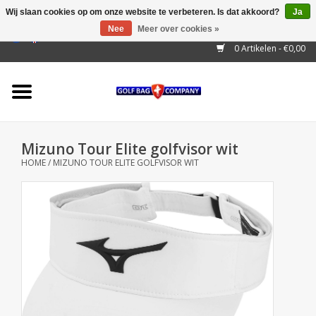
Wij slaan cookies op om onze website te verbeteren. Is dat akkoord?
Ja
Nee
Meer over cookies »
EUR
/
GBP
/
USD
/
AUD
/
CAD
/
CNY
/
BRL
/
RUB
0 Artikelen - €0,00
Home
Outlet!
Cart Bags
Mizuno Tour Elite golfvisor wit
Stand Bags
HOME
/
MIZUNO TOUR ELITE GOLFVISOR WIT
Staff Bags
Trolleys
Golf gadgets
Waterproof