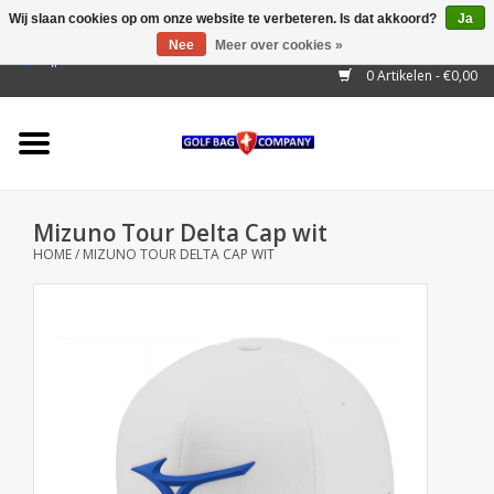
Wij slaan cookies op om onze website te verbeteren. Is dat akkoord?
Ja
Nee
Meer over cookies »
EUR
/
GBP
/
USD
/
AUD
/
CAD
/
CNY
/
BRL
/
RUB
0 Artikelen - €0,00
Home
Outlet!
Cart Bags
Mizuno Tour Delta Cap wit
Stand Bags
HOME
/
MIZUNO TOUR DELTA CAP WIT
Staff Bags
Trolleys
Golf gadgets
Waterproof