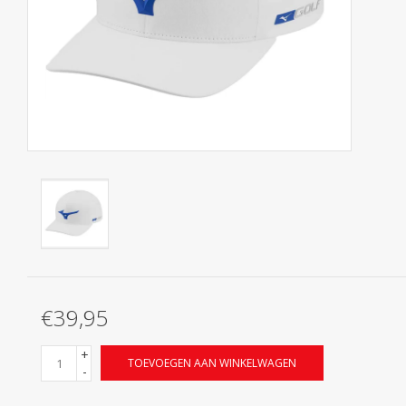
Contact
Starterssets
Merken
€39,95
+
TOEVOEGEN AAN WINKELWAGEN
-