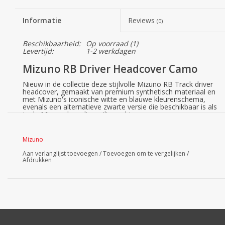
Informatie
Reviews
(0)
Beschikbaarheid:
Op voorraad
(1)
Levertijd:
1-2 werkdagen
Mizuno RB Driver Headcover Camo
Nieuw in de collectie deze stijlvolle Mizuno RB Track driver
headcover, gemaakt van premium synthetisch materiaal en
met Mizuno's iconische witte en blauwe kleurenschema,
evenals een alternatieve zwarte versie die beschikbaar is als
je de Mizuno-branding wilt combineren.
Geef je driver de ultieme bescherming op en naast de baan.
Pronk met je Mizuno-clubs met de Mizuno-headcover, of
Mizuno
als je gewoon een fan bent van Mizuno, past deze
headcover op de meeste drivers van elk formaat.
Aan verlanglijst toevoegen
/
Toevoegen om te vergelijken
/
Afdrukken
De Mizuno Staff driver headcover biedt niet alleen de
nodige bescherming maar ziet er ook modern en stijlvol uit.
Met zijn elastische pasvorm, past deze headcover op alle
drivers. Door het design blijft de headcover goed zitten en
is gemakkelijk op en af te nemen.