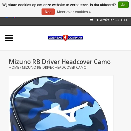
Wij slaan cookies op om onze website te verbeteren. Is dat akkoord?
Ja
Nee
Meer over cookies »
EUR
/
GBP
/
USD
/
AUD
/
CAD
/
CNY
/
BRL
/
RUB
0 Artikelen - €0,00
Home
Outlet!
Cart Bags
Mizuno RB Driver Headcover Camo
Stand Bags
HOME
/
MIZUNO RB DRIVER HEADCOVER CAMO
Staff Bags
Trolleys
Golf gadgets
Waterproof