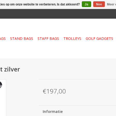
kies op om onze website te verbeteren. Is dat akkoord?
Ja
Nee
Meer 
AGS
STAND BAGS
STAFF BAGS
TROLLEYS
GOLF GADGETS
 zilver
€197,00
Informatie