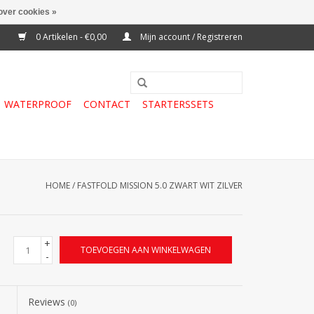
over cookies »
0 Artikelen - €0,00
Mijn account / Registreren
WATERPROOF
CONTACT
STARTERSSETS
HOME
/
FASTFOLD MISSION 5.0 ZWART WIT ZILVER
+
TOEVOEGEN AAN WINKELWAGEN
-
Reviews
(0)