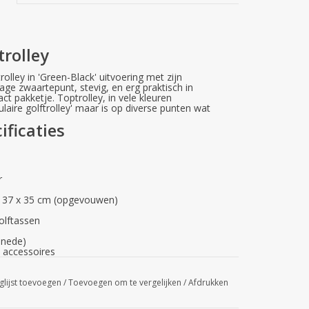
trolley
rolley in 'Green-Black' uitvoering met zijn
age zwaartepunt, stevig, en erg praktisch in
t pakketje. Toptrolley, in vele kleuren
pulaire golftrolley' maar is op diverse punten wat
ificaties
r
 x 37 x 35 cm (opgevouwen)
olftassen
snede)
 accessoires
er
glijst toevoegen
/
Toevoegen om te vergelijken
/
Afdrukken