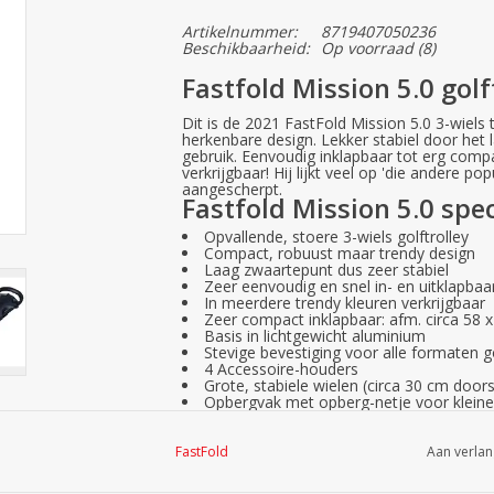
Artikelnummer:
8719407050236
Beschikbaarheid:
Op voorraad
(8)
Fastfold Mission 5.0 golf
Dit is de 2021 FastFold Mission 5.0 3-wiels t
herkenbare design. Lekker stabiel door het l
gebruik. Eenvoudig inklapbaar tot erg compac
verkrijgbaar! Hij lijkt veel op 'die andere po
aangescherpt.
Fastfold Mission 5.0 spec
Opvallende, stoere 3-wiels golftrolley
Compact, robuust maar trendy design
Laag zwaartepunt dus zeer stabiel
Zeer eenvoudig en snel in- en uitklapbaa
In meerdere trendy kleuren verkrijgbaar
Zeer compact inklapbaar: afm. circa 58
Basis in lichtgewicht aluminium
Stevige bevestiging voor alle formaten g
4 Accessoire-houders
Grote, stabiele wielen (circa 30 cm door
Opbergvak met opberg-netje voor kleine
Scorekaarthouder en teehouders
Aansluiting voor universele parapluhoud
Zachte handgreep, in hoogte instelbaar
FastFold
Aan verlan
Stevige handrem
Gewicht: circa 7,2 KG