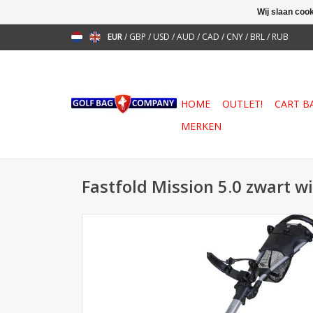
Wij slaan coo
EUR
/
GBP
/
USD
/
AUD
/
CAD
/
CNY
/
BRL
/
RUB
HOME
OUTLET!
CART B
MERKEN
Fastfold Mission 5.0 zwart wit