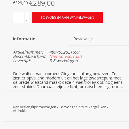
€289,00
€329,00
+
TOEVOEGEN AAN WINKELWAGEN
-
Informatie
Reviews
(0)
Artikelnummer:
4897052021659
Beschikbaarheid:
Niet op voorraad
Levertijd:
3-8 werkdagen
De kwaliteit van topmerk Clicgear is allang bewezen. Ze
zien er opvallend modern uit en het lage zwaartepunt met
de brede wielstand maakt deze 4-wiel trolley ook nog eens
zeer stabiel. Daarnaast zijn ze licht, praktisch en erg mooi...
Specificaties
Nieuwste uitvoering 8.0+ anno 2020
Aan verlanglijst toevoegen
/
Toevoegen om te vergelijken
/
Mooie, extra stabiele 4-wiels golftrolley
Afdrukken
Compact, robuust maar trendy design
Licht te verplaatsten
Zeer eenvoudig in- en uitklapbaar d.m.v. V-Slide
In meerdere trendy kleuren verkrijgbaar