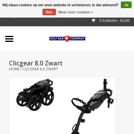
Wij slaan cookies op om onze website te verbeteren. Is dat akkoord?
Ja
Nee
Meer over cookies »
EUR
/
GBP
/
USD
/
AUD
/
CAD
/
CNY
/
BRL
/
RUB
0 Artikelen - €0,00
Home
Outlet!
Cart Bags
Clicgear 8.0 Zwart
Stand Bags
HOME
/
CLICGEAR 8.0 ZWART
Staff Bags
Trolleys
Golf gadgets
Waterproof