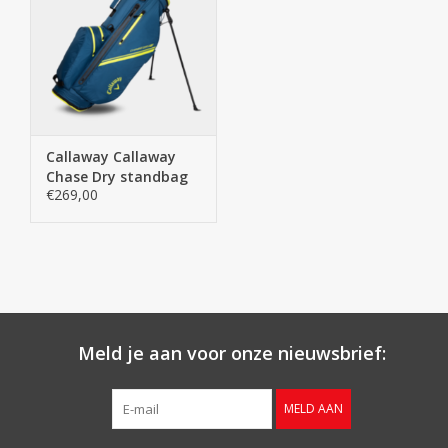
Callaway Callaway
Chase Dry standbag
€269,00
navy
Meld je aan voor onze nieuwsbrief:
MELD AAN