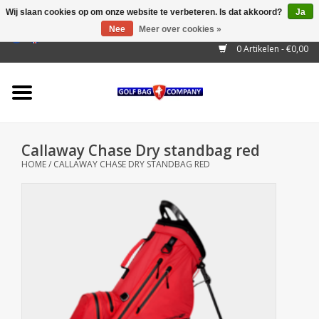
Wij slaan cookies op om onze website te verbeteren. Is dat akkoord?
Ja
Nee
Meer over cookies »
EUR
/
GBP
/
USD
/
AUD
/
CAD
/
CNY
/
BRL
/
RUB
0 Artikelen - €0,00
Home
Outlet!
Cart Bags
Callaway Chase Dry standbag red
Stand Bags
HOME
/
CALLAWAY CHASE DRY STANDBAG RED
Staff Bags
Trolleys
Golf gadgets
Waterproof