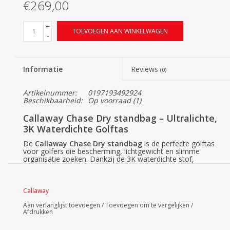
€269,00
+
TOEVOEGEN AAN WINKELWAGEN
-
Informatie
Reviews
(0)
Artikelnummer:
0197193492924
Beschikbaarheid:
Op voorraad
(1)
Callaway Chase Dry standbag – Ultralichte,
3K Waterdichte Golftas
De
Callaway Chase Dry standbag
is de perfecte golftas
voor golfers die bescherming, lichtgewicht en slimme
organisatie zoeken. Dankzij de 3K waterdichte stof,
waterdichte ritsen en een 4-Way Top blijven je clubs en
accessoires droog, zelfs bij regenachtig weer.
Chase Dry
3K waterdicht
Callaway
De 3K waterdichte technologie houdt in dat de stof een
waterkolom van 3.000 mm aankan. Dit betekent dat de
Aan verlanglijst toevoegen
/
Toevoegen om te vergelijken
/
Chase Dry bestand is tegen matige tot zware regenbuien,
Afdrukken
zodat je zorgeloos kunt blijven spelen, ongeacht de
weersomstandigheden.