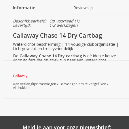
Informatie
Reviews
(0)
Beschikbaarheid:
Op voorraad
(1)
Levertijd:
1-2 werkdagen
Callaway Chase 14 Dry Cartbag
Waterdichte bescherming | 14-voudige cluborganisatie |
Lichtgewicht en trolleyvriendelijk
De
Callaway Chase 14 Dry cartbag
is dé ideale keuze
voor golfers die op zoek zijn naar een waterdichte,
functionele en lichtgewicht golftas. Dankzij de 14-voudige
clubverdeler en slimme opbergvakken blijven je clubs en
accessoires perfect georganiseerd. Met hoogwaardig 3K
Callaway
waterdicht materiaal en waterdichte ritsen biedt deze
golftas uitstekende bescherming tegen regen en vocht.
Aan verlanglijst toevoegen
/
Toevoegen om te vergelijken
/
Waarom kiezen voor de Callaway Chase 14
Afdrukken
Dry cartbag?
1. Geoptimaliseerde cluborganisatie
14-voudige verdeler over de volledige lengte voorkomt
contact tussen clubs.
Ingebouwde putterput voor extra gemak.
2. Waterdichte bescherming in alle weersomstandigheden
Gemaakt van 3K waterdicht materiaal voor maximale
Meld je aan voor onze nieuwsbrief:
bescherming.