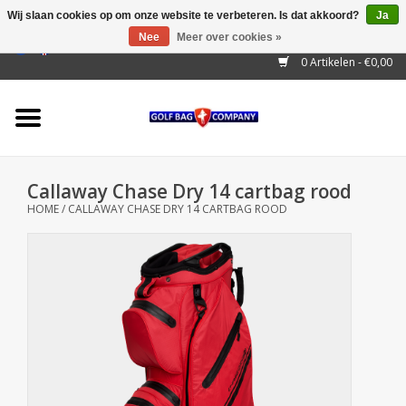
Wij slaan cookies op om onze website te verbeteren. Is dat akkoord?
Ja
Nee
Meer over cookies »
EUR
/
GBP
/
USD
/
AUD
/
CAD
/
CNY
/
BRL
/
RUB
0 Artikelen - €0,00
Home
Outlet!
Cart Bags
Callaway Chase Dry 14 cartbag rood
Stand Bags
HOME
/
CALLAWAY CHASE DRY 14 CARTBAG ROOD
Staff Bags
Trolleys
Golf gadgets
Waterproof