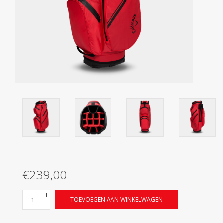
Contact
Starterssets
Merken
€239,00
+
TOEVOEGEN AAN WINKELWAGEN
-