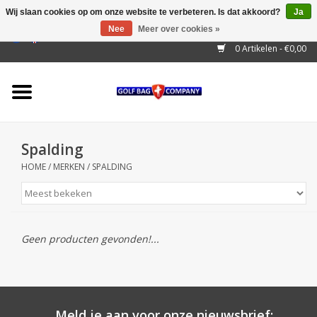
Wij slaan cookies op om onze website te verbeteren. Is dat akkoord?
Ja
Nee
Meer over cookies »
EUR
/
GBP
/
USD
/
AUD
/
CAD
/
CNY
/
BRL
/
RUB
0 Artikelen - €0,00
Home
Outlet!
Cart Bags
Spalding
Stand Bags
HOME
/
MERKEN
/
SPALDING
Staff Bags
Trolleys
Geen producten gevonden!...
Golf gadgets
Waterproof
Meld je aan voor onze nieuwsbrief: