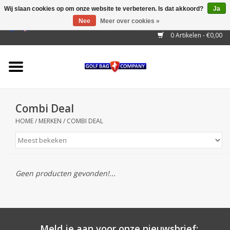
Wij slaan cookies op om onze website te verbeteren. Is dat akkoord?
Ja
Nee
Meer over cookies »
EUR
/
GBP
/
USD
/
AUD
/
CAD
/
CNY
/
BRL
/
RUB
0 Artikelen - €0,00
Home
Outlet!
Cart Bags
Combi Deal
Stand Bags
HOME
/
MERKEN
/
COMBI DEAL
Staff Bags
Trolleys
Geen producten gevonden!...
Golf gadgets
Waterproof
Meld je aan voor onze nieuwsbrief: