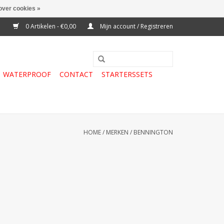
over cookies »
0 Artikelen - €0,00
Mijn account / Registreren
WATERPROOF
CONTACT
STARTERSSETS
HOME
/
MERKEN
/
BENNINGTON