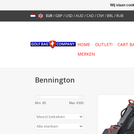
Wij slaan coo
EUR
/
GBP
/
USD
/
AUD
/
CAD
/
CNY
/
BRL
/
RUB
HOME
OUTLET!
CART B
MERKEN
Bennington
De Bennington Z
Min: €
0
Max: €
300
Standbag biedt
draagbaarheid
compromis. 14 clu
duurzaam en licht
have voor go