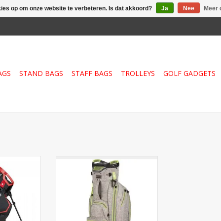
kies op om onze website te verbeteren. Is dat akkoord?
Ja
Nee
Meer 
AGS
STAND BAGS
STAFF BAGS
TROLLEYS
GOLF GADGETS
one 14 DB
Ontdek de ultieme golftas die
 ultieme
comfort en kwaliteit combineert:
 zonder
de Bennington FO Premium
bverdelers,
Waterproof Cart Bag. Met een
, een must-
royale 10-inch opening biedt
lfers!
deze tas volop ruimte en is
vervaardigd uit hoogwaardig