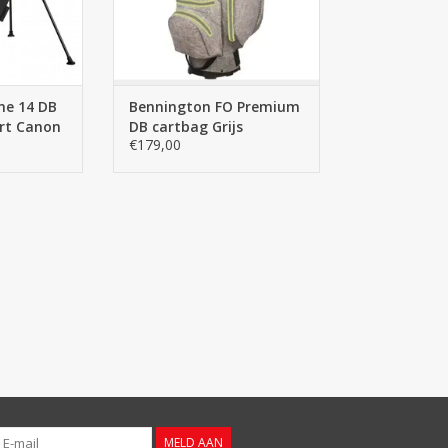
INKELWAGEN
materiaal met een modieuze
denim uitstraling. Dankzij
TOEVOEGEN AAN WINKELWAGEN
ne 14 DB
Bennington FO Premium
rt Canon
DB cartbag Grijs
€179,00
MELD AAN