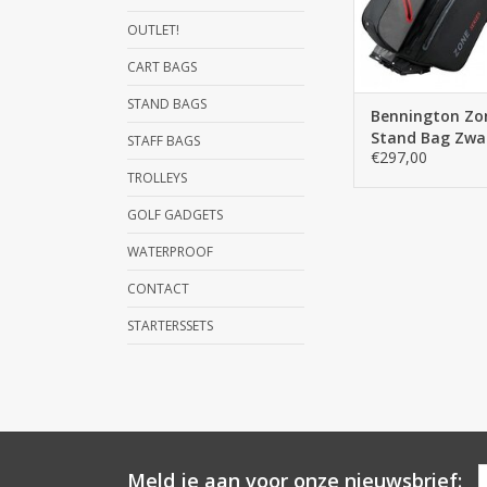
TOEVOEGEN AAN W
OUTLET!
CART BAGS
STAND BAGS
Bennington Zo
Stand Bag Zwa
STAFF BAGS
€297,00
Grijs Rood
TROLLEYS
GOLF GADGETS
WATERPROOF
CONTACT
STARTERSSETS
Meld je aan voor onze nieuwsbrief: