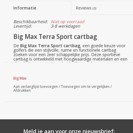
Informatie
Reviews
(0)
Beschikbaarheid:
Niet op voorraad
Levertijd:
3-8 werkdagen
Big Max Terra Sport cartbag
De
Big Max Terra Sport cartbag
, een goede keuze voor
golfers die een stijlvolle, ruime en functionele cartbag
zoeken voor een zeer schappelijke prijs. Deze sportieve
cartbag is ontwikkeld met hoogwaardige materialen en een
slim design voor optimaal gebruiksgemak.
Waarom kiezen voor de Big Max Terra
Sport?
Big Max
1. Slim koelsysteem
Houd je drankjes altijd binnen handbereik en perfect
Aan verlanglijst toevoegen
/
Toevoegen om te vergelijken
/
Afdrukken
gekoeld met het uitgebreide koelvak. Er is ruimte voor
maximaal twee flessen, waardoor je zelfs op de warmste
dagen voldoende koel water hebt.
2. Maak het persoonlijk
Jouw golfbag, jouw stijl. De
afneembare panelen
van de
Big Max Terra Sport maken het eenvoudig om de tas te
personaliseren. Voeg een uniek tintje toe dat jouw
persoonlijkheid weerspiegelt.
Meld je aan voor onze nieuwsbrief:
3. Perfecte organisatie