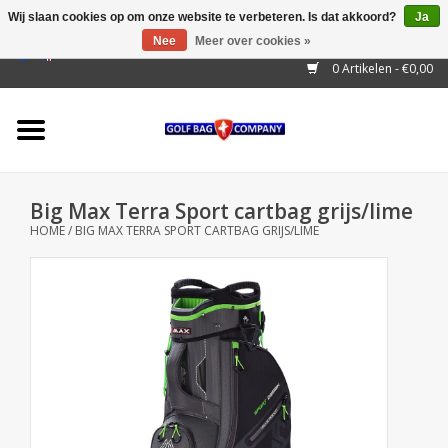
Wij slaan cookies op om onze website te verbeteren. Is dat akkoord?
Ja
Nee
Meer over cookies »
EUR
/
GBP
/
USD
/
AUD
/
CAD
/
CNY
/
BRL
/
RUB
0 Artikelen - €0,00
Home
Outlet!
Cart Bags
Big Max Terra Sport cartbag grijs/lime
Stand Bags
HOME
/
BIG MAX TERRA SPORT CARTBAG GRIJS/LIME
Staff Bags
Trolleys
Golf gadgets
Waterproof