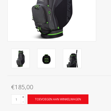
Contact
Starterssets
Merken
€185,00
+
TOEVOEGEN AAN WINKELWAGEN
-