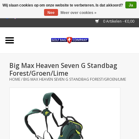
Wij slaan cookies op om onze website te verbeteren. Is dat akkoord?
Ja
Nee
Meer over cookies »
EUR
/
GBP
/
USD
/
AUD
/
CAD
/
CNY
/
BRL
/
RUB
0 Artikelen - €0,00
Home
Outlet!
Cart Bags
Big Max Heaven Seven G Standbag
Stand Bags
Forest/Groen/Lime
HOME
/
BIG MAX HEAVEN SEVEN G STANDBAG FOREST/GROEN/LIME
Staff Bags
Trolleys
Golf gadgets
Waterproof