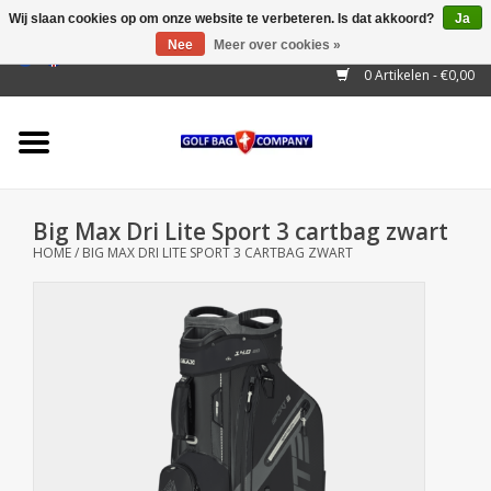
Wij slaan cookies op om onze website te verbeteren. Is dat akkoord?
Ja
Nee
Meer over cookies »
EUR
/
GBP
/
USD
/
AUD
/
CAD
/
CNY
/
BRL
/
RUB
0 Artikelen - €0,00
Home
Outlet!
Cart Bags
Big Max Dri Lite Sport 3 cartbag zwart
Stand Bags
HOME
/
BIG MAX DRI LITE SPORT 3 CARTBAG ZWART
Staff Bags
Trolleys
Golf gadgets
Waterproof