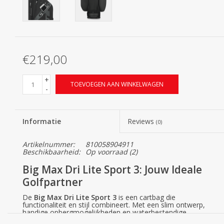
€219,00
+
TOEVOEGEN AAN WINKELWAGEN
-
Informatie
Reviews
(0)
Artikelnummer:
810058904911
Beschikbaarheid:
Op voorraad
(2)
Big Max Dri Lite Sport 3: Jouw Ideale
Golfpartner
De
Big Max Dri Lite Sport 3
is een cartbag die
functionaliteit en stijl combineert. Met een slim ontwerp,
handige opbergmogelijkheden en waterbestendige
eigenschappen, biedt deze tas alles wat je nodig hebt voor