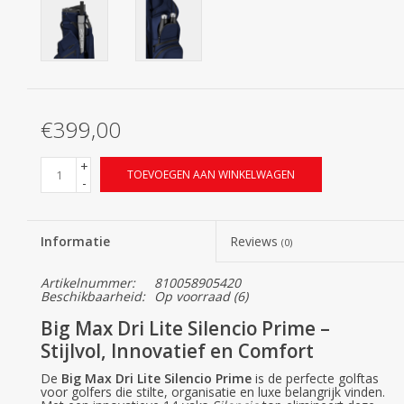
€399,00
+
TOEVOEGEN AAN WINKELWAGEN
-
Informatie
Reviews
(0)
Artikelnummer:
810058905420
Beschikbaarheid:
Op voorraad
(6)
Big Max Dri Lite Silencio Prime –
Stijlvol, Innovatief en Comfort
De
Big Max Dri Lite Silencio Prime
is de perfecte golftas
voor golfers die stilte, organisatie en luxe belangrijk vinden.