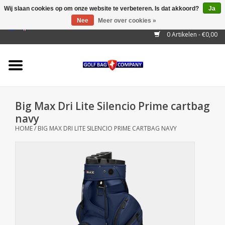
Wij slaan cookies op om onze website te verbeteren. Is dat akkoord?
Ja
Nee
Meer over cookies »
EUR
/
GBP
/
USD
/
AUD
/
CAD
/
CNY
/
BRL
/
RUB
0 Artikelen - €0,00
Home
Outlet!
Cart Bags
Big Max Dri Lite Silencio Prime cartbag
Stand Bags
navy
HOME
/
BIG MAX DRI LITE SILENCIO PRIME CARTBAG NAVY
Staff Bags
Trolleys
Golf gadgets
Waterproof