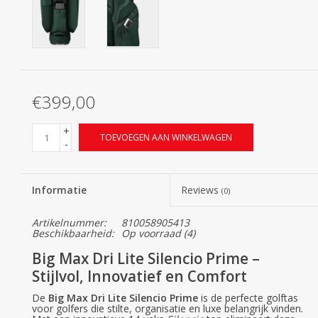
€399,00
+
TOEVOEGEN AAN WINKELWAGEN
-
Informatie
Reviews
(0)
Artikelnummer:
810058905413
Beschikbaarheid:
Op voorraad
(4)
Big Max Dri Lite Silencio Prime –
Stijlvol, Innovatief en Comfort
De
Big Max Dri Lite Silencio Prime
is de perfecte golftas
voor golfers die stilte, organisatie en luxe belangrijk vinden.