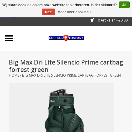
Wij slaan cookies op om onze website te verbeteren. Is dat akkoord?
Ja
Nee
Meer over cookies »
EUR
/
GBP
/
USD
/
AUD
/
CAD
/
CNY
/
BRL
/
RUB
0 Artikelen - €0,00
Home
Outlet!
Cart Bags
Big Max Dri Lite Silencio Prime cartbag
Stand Bags
forrest green
HOME
/
BIG MAX DRI LITE SILENCIO PRIME CARTBAG FORREST GREEN
Staff Bags
Trolleys
Golf gadgets
Waterproof