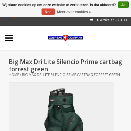
Wij slaan cookies op om onze website te verbeteren. Is dat akkoord?
Ja
Nee
Meer over cookies »
EUR
/
GBP
/
USD
/
AUD
/
CAD
/
CNY
/
BRL
/
RUB
0 Artikelen - €0,00
Home
Outlet!
Cart Bags
Big Max Dri Lite Silencio Prime cartbag
Stand Bags
forrest green
HOME
/
BIG MAX DRI LITE SILENCIO PRIME CARTBAG FORREST GREEN
Staff Bags
Trolleys
Golf gadgets
Waterproof