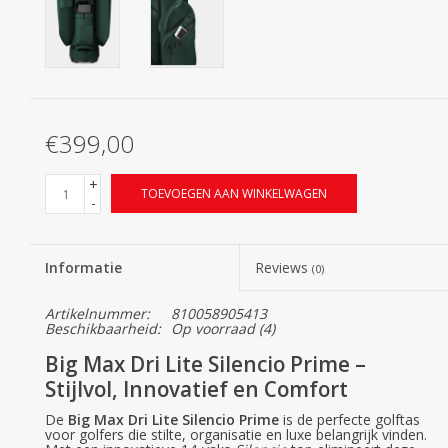
€399,00
+
TOEVOEGEN AAN WINKELWAGEN
-
Informatie
Reviews
(0)
Artikelnummer:
810058905413
Beschikbaarheid:
Op voorraad
(4)
Big Max Dri Lite Silencio Prime –
Stijlvol, Innovatief en Comfort
De
Big Max Dri Lite Silencio Prime
is de perfecte golftas
voor golfers die stilte, organisatie en luxe belangrijk vinden.