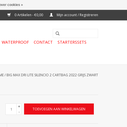
over cookies »
0 Artikelen - €0,00
Mijn account / Registreren
WATERPROOF
CONTACT
STARTERSSETS
ME
/
BIG MAX DRI LITE SILENCIO 2 CARTBAG 2022 GRIJS ZWART
+
TOEVOEGEN AAN WINKELWAGEN
-