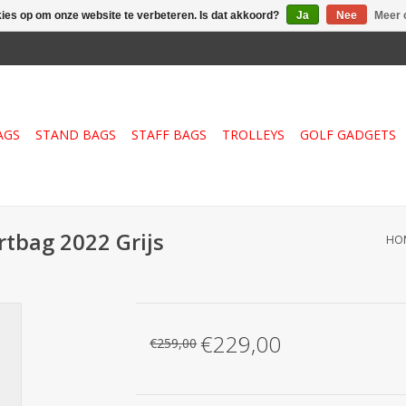
kies op om onze website te verbeteren. Is dat akkoord?
Ja
Nee
Meer 
AGS
STAND BAGS
STAFF BAGS
TROLLEYS
GOLF GADGETS
artbag 2022 Grijs
HO
€229,00
€259,00