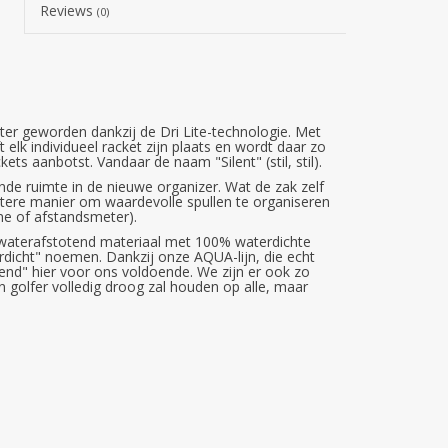
Reviews
(0)
hter geworden dankzij de Dri Lite-technologie. Met
 elk individueel racket zijn plaats en wordt daar zo
ts aanbotst. Vandaar de naam "Silent" (stil, stil).
de ruimte in de nieuwe organizer. Wat de zak zelf
betere manier om waardevolle spullen te organiseren
ne of afstandsmeter).
waterafstotend materiaal met 100% waterdichte
dicht" noemen. Dankzij onze AQUA-lijn, die echt
tend" hier voor ons voldoende. We zijn er ook zo
en golfer volledig droog zal houden op alle, maar