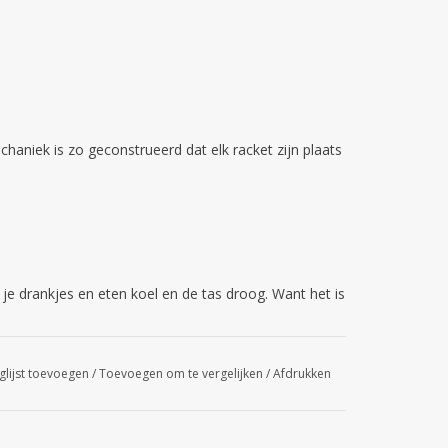
aniek is zo geconstrueerd dat elk racket zijn plaats heeft en blijft. 
je drankjes en eten koel en de tas droog. Want het is altijd belangri
glijst toevoegen
/
Toevoegen om te vergelijken
/
Afdrukken