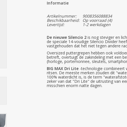
Informatie
Artikelnummer:
9008356088834
Beschikbaarheid:
Op voorraad
(4)
Levertijd:
1-2 werkdagen
De nieuwe Silencio 2
is nog steviger en lic
de speciale 14-voudige Silencio Divider heeft
vastgehouden dat het niet tegen andere racke
Oversized puttergrepen hebben ook voldoen
betreft, overtuigt de zakindeling met een 
(horloge, portemonnee, sleutels, smartpho
BIG MAX Dri Lite
-technologie combineert 
ritsen. De meeste merken zouden dit "water
100% waterdicht is, is de term "waterafsto
zeker van dat "Dri Lite" de uitrusting van e
misschien enorm natte dagen.