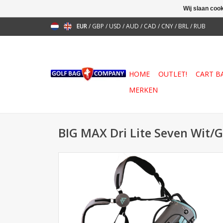
Wij slaan coo
EUR
/
GBP
/
USD
/
AUD
/
CAD
/
CNY
/
BRL
/
RUB
HOME
OUTLET!
CART B
MERKEN
BIG MAX Dri Lite Seven Wit/