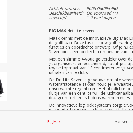
Artikelnummer:
9008356095450
Beschikbaarheid:
Op voorraad
(1)
Levertijd:
1-2 werkdagen
BIG MAX dri lite seven
Maak kennis met de innovatieve Big Max Dr
de golfbaan! Deze tas tilt jouw golfervari
functies en doordachte ontwerp. Of je nu ee
Seven biedt een perfecte combinatie van stij
Met een slimme 4-voudige verdeler over de 
georganiseerd en beschermd, zodat je altijd
royale topmaat van 18 centimeter zorgt vo
uithalen van je clubs.
De Dri Lite Seven is gebouwd om alle weer
waterafstotende zakken houd je je waardevol
onverwachte regenbuien. Het ultralichte on
fluitje van een cent, terwijl de luchtkanaa
draagcomfort, zelfs tijdens warme rondes.
De innovatieve leg lock systeem zorgt ervoo
pauzeert of wanneer je hem opbergt. Prak
tas op te tillen, te verplaatsen of in en uit j
Big Max
Aan verlan