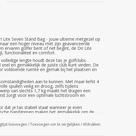
i Lite Seven Stand Bag - jouw ultieme metgezel op
ng naar een hoger niveau met zijn geavanceerde
n ervaren golfer bent of net begint, de Dri Lite
l, functionaliteit en comfort.
volledige lengte houdt deze tas je golfclubs
 snel en gemakkelijk de juiste club kunt vinden. De
or voldoende ruimte en gemak bij het plaatsen en
somstandigheden aan te kunnen. Met maar liefst 4
le spullen veilig en droog, zelfs tijdens
twerp van slechts 1,7 kg maakt het dragen een
lband zorgt voor een optimale luchtstroom en
r dat je tas stabiel staat wanneer je even
tische handgrepen maken het gemakkelijk om de
e auto te halen.
glijst toevoegen
/
Toevoegen om te vergelijken
/
Afdrukken