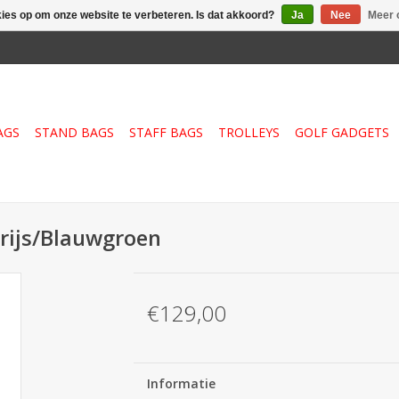
kies op om onze website te verbeteren. Is dat akkoord?
Ja
Nee
Meer 
AGS
STAND BAGS
STAFF BAGS
TROLLEYS
GOLF GADGETS
Grijs/Blauwgroen
€129,00
Informatie