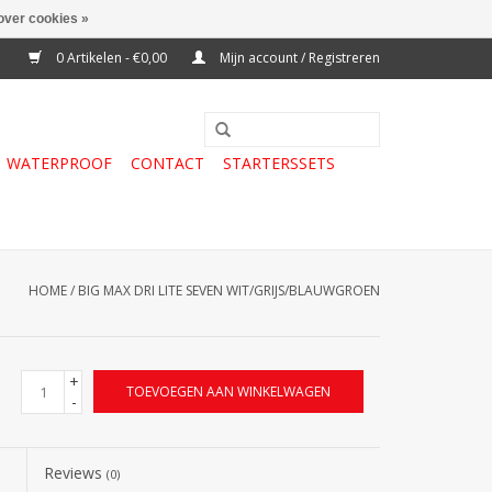
over cookies »
0 Artikelen - €0,00
Mijn account / Registreren
WATERPROOF
CONTACT
STARTERSSETS
HOME
/
BIG MAX DRI LITE SEVEN WIT/GRIJS/BLAUWGROEN
+
TOEVOEGEN AAN WINKELWAGEN
-
Reviews
(0)