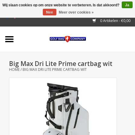
Wij slaan cookies op om onze website te verbeteren. Is dat akkoord?
Ja
Nee
Meer over cookies »
EUR
/
GBP
/
USD
/
AUD
/
CAD
/
CNY
/
BRL
/
RUB
0 Artikelen - €0,00
Home
Outlet!
Cart Bags
Big Max Dri Lite Prime cartbag wit
Stand Bags
HOME
/
BIG MAX DRI LITE PRIME CARTBAG WIT
Staff Bags
Trolleys
Golf gadgets
Waterproof