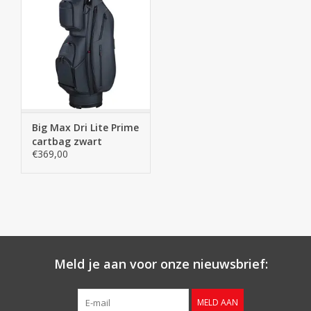
in combinatie met de hoogwaardige, schachtvriendelijke
softtop, zorgt ervoor dat de clubs veilig kunnen worden
opgeborgen. Tien zakken, waaronder een waterdicht
waardevak, bieden voldoende opbergruimte om al je
spullen droog en goed georganiseerd op te bergen.
Koel in elk opzicht: Het extra grote, magnetische koelvak
met binnenzak speciaal voor coolpacks, belooft altijd een
koel drankje op de golfbaan. Hoe lang de ronde ook duurt.
Big Max Dri Lite Prime eigenschappen
Tas hoogte: 94 cm Tas
breedte: 36 cm Tas
Big Max Dri Lite Prime
diepte: 40 cm
cartbag zwart
Top diameter: 24 cm
€369,00
Gewicht: 3,2 kg
Waterdicht: ja
Aantal vakken: 14
Aantal zakken: 13
Vakken doorlopend: ja
Koelvak: ja
Draagriem: ja
Regenschermhouder: ja
Putterbuis (extern): nee
Meld je aan voor onze nieuwsbrief:
MELD AAN