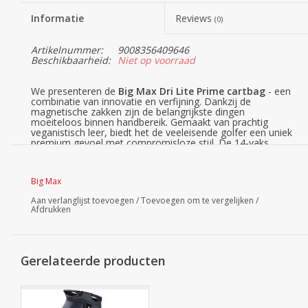
Informatie
Reviews
(0)
Artikelnummer:
9008356409646
Beschikbaarheid:
Niet op voorraad
We presenteren de
Big Max Dri Lite Prime cartbag
- een
combinatie van innovatie en verfijning. Dankzij de
magnetische zakken zijn de belangrijkste dingen
moeiteloos binnen handbereik. Gemaakt van prachtig
veganistisch leer, biedt het de veeleisende golfer een uniek
premium gevoel met compromisloze stijl. De 14-vaks
divider beschermt de golfclubs, terwijl de waterdichte
zakken de uitrusting beschermen tegen de elementen. De
Dri Lite Prime is een statement van veeleisende prestaties.
Big Max
Magnetische aantrekkingskracht: Met de nieuwe
magnetische zakken is het toegang krijgen tot alle
Aan verlanglijst toevoegen
/
Toevoegen om te vergelijken
/
Afdrukken
belangrijke dingen nog nooit zo eenvoudig geweest. De tas
heeft een uitklapbare, magnetische flessenhouder, een
waardevak met geïntegreerd zonnebrillenvak en vele
andere functies die het gevoel van luxe overbrengen.
Gerelateerde producten
Elegant en ethisch: Het subtiele ontwerp van hoogwaardig
veganistisch leer (PU) geeft niet alleen een vleugje
verfijning, maar is ook in lijn met de milieubewuste waarden
van de moderne golfer.
Ultieme bescherming en organisatie: De 14-vaks organizer,