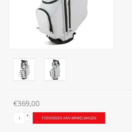
Contact
Starterssets
Merken
€369,00
+
TOEVOEGEN AAN WINKELWAGEN
-