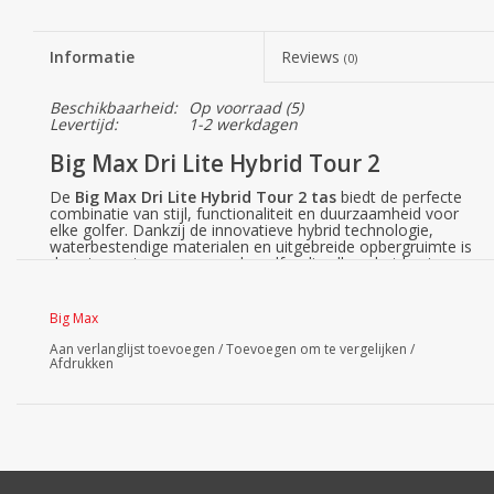
Informatie
Reviews
(0)
Beschikbaarheid:
Op voorraad
(5)
Levertijd:
1-2 werkdagen
Big Max Dri Lite Hybrid Tour 2
De
Big Max Dri Lite Hybrid Tour 2 tas
biedt de perfecte
combinatie van stijl, functionaliteit en duurzaamheid voor
elke golfer. Dankzij de innovatieve hybrid technologie,
waterbestendige materialen en uitgebreide opbergruimte is
deze tas ontworpen voor de golfer die alleen het beste
wenst. De tas biedt veelzijdigheid, bescherming voor je
gear en de mogelijkheid om het geheel persoonlijk te
maken.
Big Max
Voordelen van de Big Max Dri Lite Hybrid
Tour 2 tas:
Aan verlanglijst toevoegen
/
Toevoegen om te vergelijken
/
Afdrukken
Waterdicht materiaal:
De tas is gemaakt van premium
SoftGuard PU en geavanceerd waterdicht materiaal, wat
zorgt voor bescherming van je spullen onder verschillende
weersomstandigheden, zonder extra gewicht toe te
voegen.