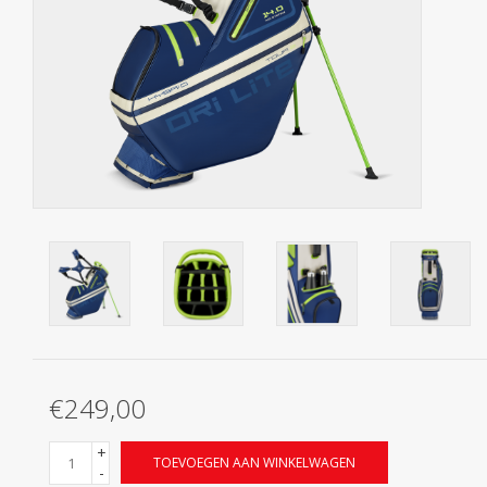
Contact
Starterssets
Merken
€249,00
+
TOEVOEGEN AAN WINKELWAGEN
-