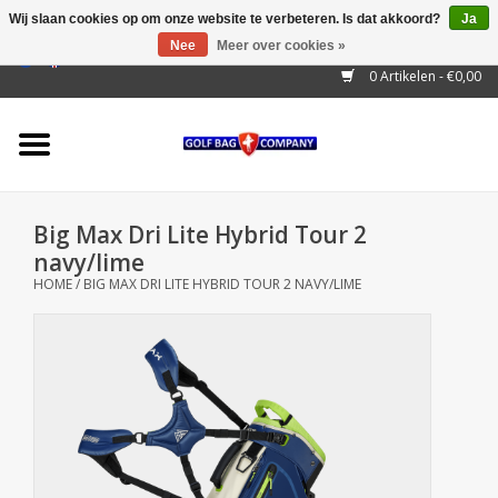
Wij slaan cookies op om onze website te verbeteren. Is dat akkoord?
Ja
Nee
Meer over cookies »
EUR
/
GBP
/
USD
/
AUD
/
CAD
/
CNY
/
BRL
/
RUB
0 Artikelen - €0,00
Home
Outlet!
Cart Bags
Big Max Dri Lite Hybrid Tour 2
Stand Bags
navy/lime
HOME
/
BIG MAX DRI LITE HYBRID TOUR 2 NAVY/LIME
Staff Bags
Trolleys
Golf gadgets
Waterproof