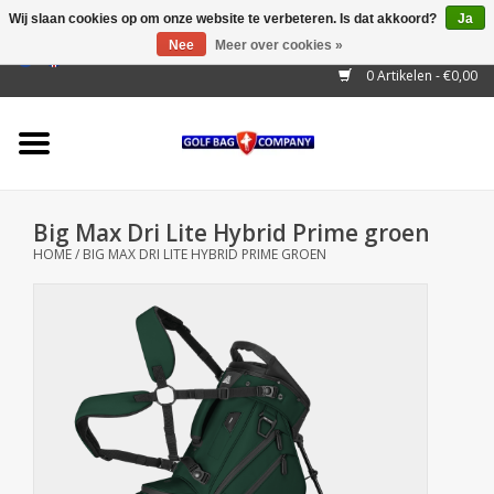
Wij slaan cookies op om onze website te verbeteren. Is dat akkoord?
Ja
Nee
Meer over cookies »
EUR
/
GBP
/
USD
/
AUD
/
CAD
/
CNY
/
BRL
/
RUB
0 Artikelen - €0,00
Home
Outlet!
Cart Bags
Big Max Dri Lite Hybrid Prime groen
Stand Bags
HOME
/
BIG MAX DRI LITE HYBRID PRIME GROEN
Staff Bags
Trolleys
Golf gadgets
Waterproof