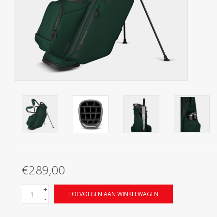
Contact
Starterssets
Merken
€289,00
+
TOEVOEGEN AAN WINKELWAGEN
-