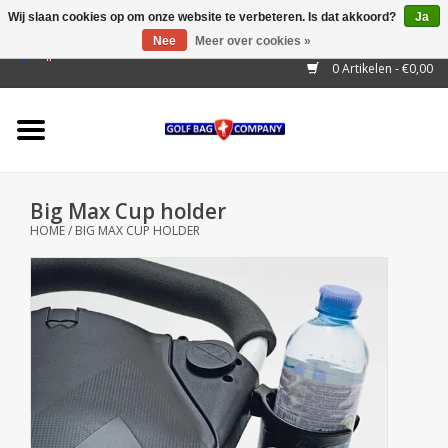
Wij slaan cookies op om onze website te verbeteren. Is dat akkoord?
Ja
Nee
Meer over cookies »
EUR
/
GBP
/
USD
/
AUD
/
CAD
/
CNY
/
BRL
/
RUB
0 Artikelen - €0,00
Home
Outlet!
Cart Bags
Big Max Cup holder
Stand Bags
HOME
/
BIG MAX CUP HOLDER
Staff Bags
Trolleys
Golf gadgets
Waterproof