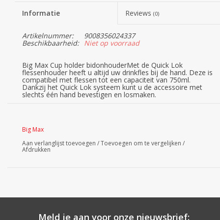
Informatie
Reviews
(0)
Artikelnummer:
9008356024337
Beschikbaarheid:
Niet op voorraad
Big Max Cup holder bidonhouderMet de Quick Lok
flessenhouder heeft u altijd uw drinkfles bij de hand. Deze is
compatibel met flessen tot een capaciteit van 750ml.
Dankzij het Quick Lok systeem kunt u de accessoire met
slechts één hand bevestigen en losmaken.
Big Max
Aan verlanglijst toevoegen
/
Toevoegen om te vergelijken
/
Afdrukken
Meld je aan voor onze nieuwsbrief: