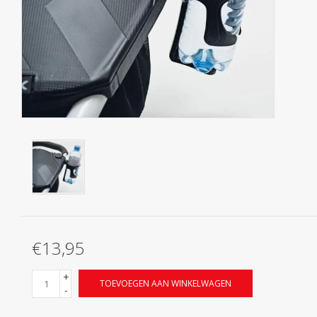
Contact
Starterssets
Merken
€13,95
+
TOEVOEGEN AAN WINKELWAGEN
-