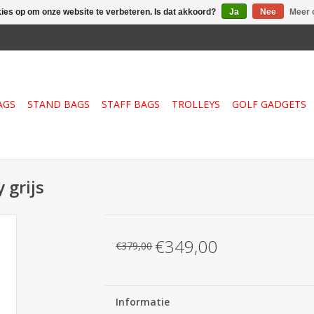
kies op om onze website te verbeteren. Is dat akkoord?
Ja
Nee
Meer 
AGS
STAND BAGS
STAFF BAGS
TROLLEYS
GOLF GADGETS
 grijs
€349,00
€379,00
Informatie