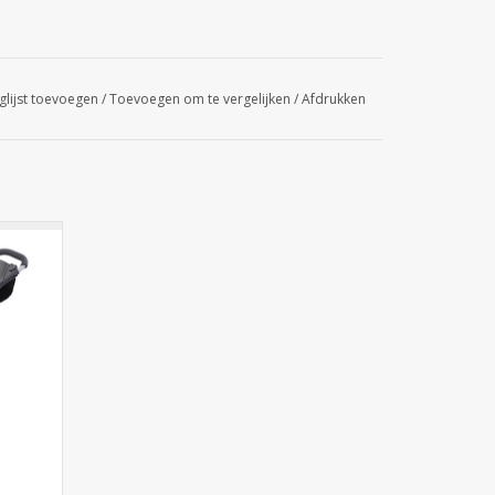
glijst toevoegen
/
Toevoegen om te vergelijken
/
Afdrukken
onteerd (parapluhouder optioneel)
pbergvak voor ballen
eschikt
GEN
tzetten van de golftas
 x 21 cm