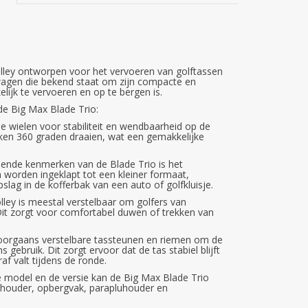
rolley ontworpen voor het vervoeren van golftassen
wwagen die bekend staat om zijn compacte en
ijk te vervoeren en op te bergen is.
de Big Max Blade Trio:
ie wielen voor stabiliteit en wendbaarheid op de
ken 360 graden draaien, wat een gemakkelijke
ende kenmerken van de Blade Trio is het
orden ingeklapt tot een kleiner formaat,
slag in de kofferbak van een auto of golfkluisje.
lley is meestal verstelbaar om golfers van
Dit zorgt voor comfortabel duwen of trekken van
doorgaans verstelbare tassteunen en riemen om de
s gebruik. Dit zorgt ervoor dat de tas stabiel blijft
af valt tijdens de ronde.
eke model en de versie kan de Big Max Blade Trio
rthouder, opbergvak, parapluhouder en