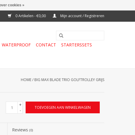
over cookies »
0 Artikelen - €0,00
Mijn account / Registreren
WATERPROOF
CONTACT
STARTERSSETS
HOME
/
BIG MAX BLADE TRIO GOLFTROLLEY GRIJS
+
TOEVOEGEN AAN WINKELWAGEN
-
Reviews
(0)