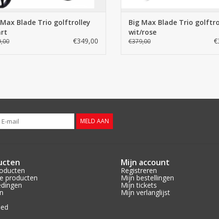
 Max Blade Trio golftrolley
Big Max Blade Trio golftro
rt
wit/rose
€349,00
€
,00
€379,00
MELD AAN
ucten
Mijn account
roducten
Registreren
e producten
Mijn bestellingen
edingen
Mijn tickets
n
Mijn verlanglijst
eed