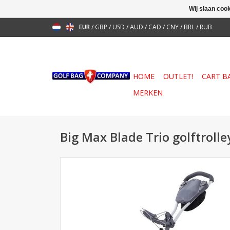
Wij slaan coo
EUR
/
GBP
/
USD
/
AUD
/
CAD
/
CNY
/
BRL
/
RUB
HOME
OUTLET!
CART B
MERKEN
Big Max Blade Trio golftrolley