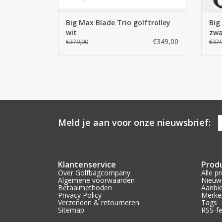
Big Max Blade Trio golftrolley
Big
wit
zwa
€349,00
€379,00
€379
Meld je aan voor onze nieuwsbrief:
Klantenservice
Prod
Over Golfbagcompany
Alle p
Algemene voorwaarden
Nieuw
Betaalmethoden
Aanbi
Privacy Policy
Merke
Verzenden & retourneren
Tags
Sitemap
RSS-f