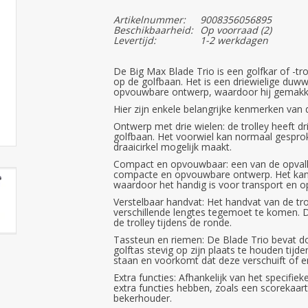
Artikelnummer:
9008356056895
Beschikbaarheid:
Op voorraad
(2)
Levertijd:
1-2 werkdagen
De Big Max Blade Trio is een golfkar of -t
op de golfbaan. Het is een driewielige du
opvouwbare ontwerp, waardoor hij gemakkel
Hier zijn enkele belangrijke kenmerken van 
Ontwerp met drie wielen: de trolley heeft dr
golfbaan. Het voorwiel kan normaal gespro
draaicirkel mogelijk maakt.
Compact en opvouwbaar: een van de opvall
compacte en opvouwbare ontwerp. Het kan w
waardoor het handig is voor transport en op
Verstelbaar handvat: Het handvat van de tro
verschillende lengtes tegemoet te komen. 
de trolley tijdens de ronde.
Tassteun en riemen: De Blade Trio bevat 
golftas stevig op zijn plaats te houden tijden
staan en voorkomt dat deze verschuift of er
Extra functies: Afhankelijk van het specifi
extra functies hebben, zoals een scorekaa
bekerhouder.