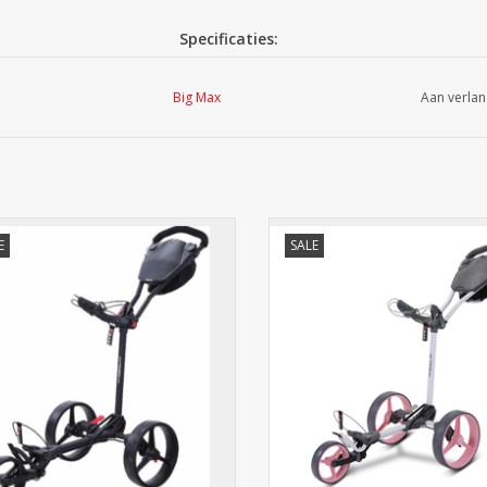
Specificaties:
Kleur: Zwart
Big Max
Big Max Blade Trio
Aan verlan
Snel en eenvoudig in- en uitklapbaar
Extra grote wielen
Wielen met kogellagers
Automatisch inklapbare wielen
Handvat in hoogte verstelbaar
Verstelbare tassteunen
Praktische voetrem
Opzetstuk voor parapluhouder voor gem
.
.
Scorekaarthouder luxe uitvoering met o
E
SALE
​Voor alle type cart bags en stand bags g
TOEVOEGEN AAN WINKELWAGEN
TOEVOEGEN AAN WINKELWA
Elastieken cartstraps voor eenvoudig vas
Teehouder
Potloodhouder
Afmeting opgevouwen (HxWxD) 71 x 59
Weegt 6,7 Kg