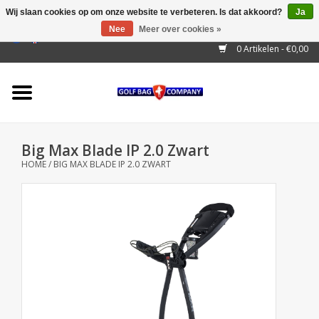
Wij slaan cookies op om onze website te verbeteren. Is dat akkoord?
Ja
Nee
Meer over cookies »
EUR
/
GBP
/
USD
/
AUD
/
CAD
/
CNY
/
BRL
/
RUB
0 Artikelen - €0,00
Home
Outlet!
Cart Bags
Big Max Blade IP 2.0 Zwart
Stand Bags
HOME
/
BIG MAX BLADE IP 2.0 ZWART
Staff Bags
Trolleys
Golf gadgets
Waterproof