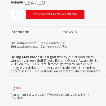
€347,00
€419,00
+
TOEVOEGEN AAN WINKELWAGEN
-
Informatie
Reviews
(0)
Artikelnummer:
9008356602238
Beschikbaarheid:
Op voorraad
(16)
De Big Max Blade IP 2.0 golftrolley
is niet voor niets
winnaar van een Golf Digest Editor's Choice Award 2018,
2019 en 2020. Een ultra slimme golftrolley met een in
hoogte verstelbaar handvat, past in de kleinste ruimtes
door zijn One-Fold systeem en verbeterd klapmechanisme.
De BIG MAX Blade IP golftrolley vouwt in enkele seconden
plat, waarbij de achterwielen volledig automatisch onder de
carrosserie van de trolley draaien. De Blade IP komt in 4
verschillenden kleurvarianten, namelijk zwart, wit, grijs en
Big Max
zwart/rood.
Big Max Blade IP 2.0 voordelen
Aan verlanglijst toevoegen
/
Toevoegen om te vergelijken
/
Afdrukken
De Big Max Blade IP is een van de meest populaire
golftrolleys van Big Max en heeft vele voordelen voor