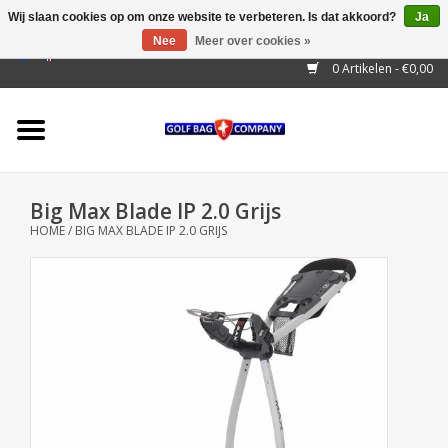
Wij slaan cookies op om onze website te verbeteren. Is dat akkoord?
Ja
Nee
Meer over cookies »
EUR
/
GBP
/
USD
/
AUD
/
CAD
/
CNY
/
BRL
/
RUB
0 Artikelen - €0,00
Home
Outlet!
Cart Bags
Big Max Blade IP 2.0 Grijs
Stand Bags
HOME
/
BIG MAX BLADE IP 2.0 GRIJS
Staff Bags
Trolleys
Golf gadgets
Waterproof