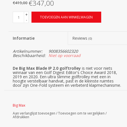
€347,00
€419,00
+
TOEVOEGEN AAN WINKELWAGEN
-
Informatie
Reviews
(0)
Artikelnummer:
9008356602320
Beschikbaarheid:
Niet op voorraad
De Big Max Blade IP 2.0 golftrolley
is niet voor niets
winnaar van een Golf Digest Editor's Choice Award 2018,
2019 en 2020. Een ultra slimme golftrolley met een in
hoogte verstelbaar handvat, past in de kleinste ruimtes
door zijn One-Fold systeem en verbeterd klapmechanisme.
De BIG MAX Blade IP golftrolley vouwt in enkele seconden
plat, waarbij de achterwielen volledig automatisch onder de
carrosserie van de trolley draaien. De Blade IP komt in 4
verschillenden kleurvarianten, namelijk zwart, wit, grijs en
Big Max
zwart/rood.
Big Max Blade IP 2.0 voordelen
Aan verlanglijst toevoegen
/
Toevoegen om te vergelijken
/
Afdrukken
De Big Max Blade IP is een van de meest populaire
golftrolleys van Big Max en heeft vele voordelen voor