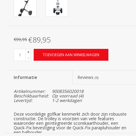
€89,95
€99,95
+
TOEVOEGEN AAN WINKELWAGEN
-
Informatie
Reviews
(0)
Artikelnummer:
9008356020018
Beschikbaarheid:
Op voorraad
(4)
Levertijd:
1-2 werkdagen
Deze voordelige golfkar kenmerkt zich door zijn robuuste
constructie. De trolley is voorzien van vele features
waaronder een geïntegreerde scorekaarthouder, een
Quick-Fix bevestiging voor de Quick-Fix parapluhouder en
een balhouder.