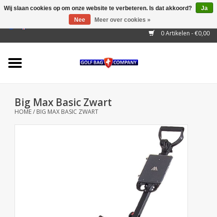
Wij slaan cookies op om onze website te verbeteren. Is dat akkoord?
Ja
Nee
Meer over cookies »
EUR
/
GBP
/
USD
/
AUD
/
CAD
/
CNY
/
BRL
/
RUB
0 Artikelen - €0,00
Home
Outlet!
Cart Bags
Big Max Basic Zwart
Stand Bags
HOME
/
BIG MAX BASIC ZWART
Staff Bags
Trolleys
Golf gadgets
Waterproof