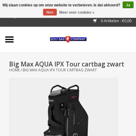
Wij slaan cookies op om onze website te verbeteren. Is dat akkoord?
Ja
Nee
Meer over cookies »
EUR
/
GBP
/
USD
/
AUD
/
CAD
/
CNY
/
BRL
/
RUB
0 Artikelen - €0,00
Home
Outlet!
Cart Bags
Big Max AQUA IPX Tour cartbag zwart
Stand Bags
HOME
/
BIG MAX AQUA IPX TOUR CARTBAG ZWART
Staff Bags
Trolleys
Golf gadgets
Waterproof