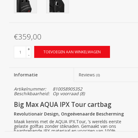
€359,00
+
TOEVOEGEN AAN WINKELWAGEN
-
Informatie
Reviews
(0)
Artikelnummer:
810058905352
Beschikbaarheid:
Op voorraad
(8)
Big Max AQUA IPX Tour cartbag
Revolutionair Design, Ongeëvenaarde Bescherming
Maak kennis met de AQUA IPX.Tour, ’s werelds eerste
gelaste golftas zonder stiknaden. Gemaakt van ons
baanbrekende IPX-materiaal en voorzien van 100%
waterdichte ritsen, biedt deze tas een ongeëvenaard niveau